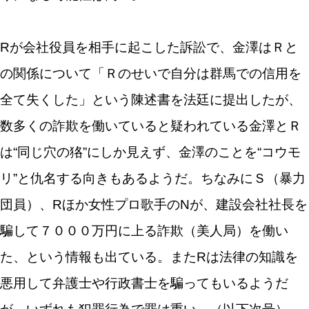
Rが会社役員を相手に起こした訴訟で、金澤はＲと
の関係について「Ｒのせいで自分は群馬での信用を
全て失くした」という陳述書を法廷に提出したが、
数多くの詐欺を働いていると疑われている金澤とＲ
は“同じ穴の狢”にしか見えず、金澤のことを“コウモ
リ”と仇名する向きもあるようだ。ちなみにＳ（暴力
団員）、Rほか女性プロ歌手のNが、建設会社社長を
騙して７０００万円に上る詐欺（美人局）を働い
た、という情報も出ている。またRは法律の知識を
悪用して弁護士や行政書士を騙ってもいるようだ