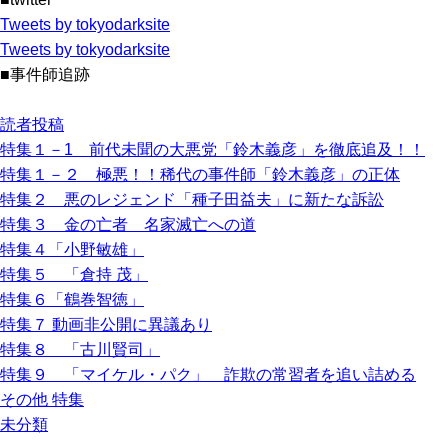
Tweets by tokyodarksite
Tweets by tokyodarksite
■事件師追跡
読者投稿
特集１－1 前代未聞の大悪党「鈴木義彦」を徹底追及！！
特集１－２ 極悪！！稀代の事件師「鈴木義彦」の正体
特集２ 悪のレジェンド「種子田益夫」に新たな訴訟
特集３ 金の亡者 名家滅亡への道
特集４「小野敏雄」
特集５ 「倉持 茂」
特集６「鶴巻智徳」
特集７ 動画非公開に異議あり
特集８ 「古川賢司」
特集９ 「マイケル・パク」 詐欺の常習者を追い詰める
その他 特集
未分類