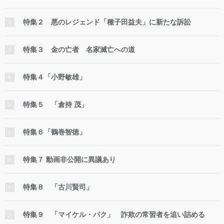
特集２ 悪のレジェンド「種子田益夫」に新たな訴訟
特集３ 金の亡者 名家滅亡への道
特集４「小野敏雄」
特集５ 「倉持 茂」
特集６「鶴巻智徳」
特集７ 動画非公開に異議あり
特集８ 「古川賢司」
特集９ 「マイケル・パク」 詐欺の常習者を追い詰める