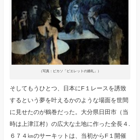
（写真：ピカソ「ピエレットの婚礼」）
そしてもうひとつ、日本にF１レースを誘致
するという夢を叶えるかのような場面を世間
に見せたのが鶴巻だった。大分県日田市（当
時は上津江村）の広大な土地に作った全長４.
６７４㎞のサーキットは、当初からF１開催