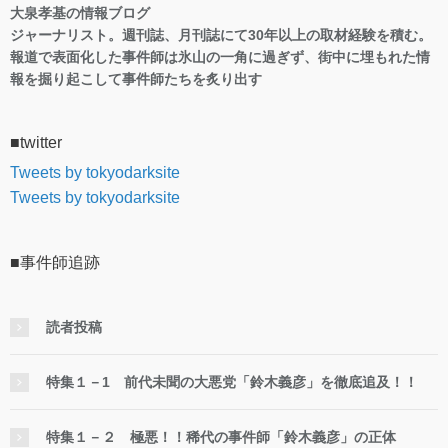
大泉孝基の情報ブログ
ジャーナリスト。週刊誌、月刊誌にて30年以上の取材経験を積む。
報道で表面化した事件師は氷山の一角に過ぎず、街中に埋もれた情
報を掘り起こして事件師たちを炙り出す
■twitter
Tweets by tokyodarksite
Tweets by tokyodarksite
■事件師追跡
読者投稿
特集１－1 前代未聞の大悪党「鈴木義彦」を徹底追及！！
特集１－２ 極悪！！稀代の事件師「鈴木義彦」の正体