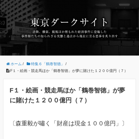
ホーム
/
特集６「鶴巻智徳」
/
F１・絵画・競走馬ほか「鶴巻智徳」が夢に賭けた１２００億円（７）
F１・絵画・競走馬ほか「鶴巻智徳」が夢
に賭けた１２００億円（７）
〔森重毅が嘯く「財産は現金１００億円」〕