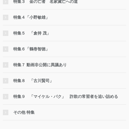
特集３ 金の亡者 名家滅亡への道
特集４「小野敏雄」
特集５ 「倉持 茂」
特集６「鶴巻智徳」
特集７ 動画非公開に異議あり
特集８ 「古川賢司」
特集９ 「マイケル・パク」 詐欺の常習者を追い詰める
その他 特集