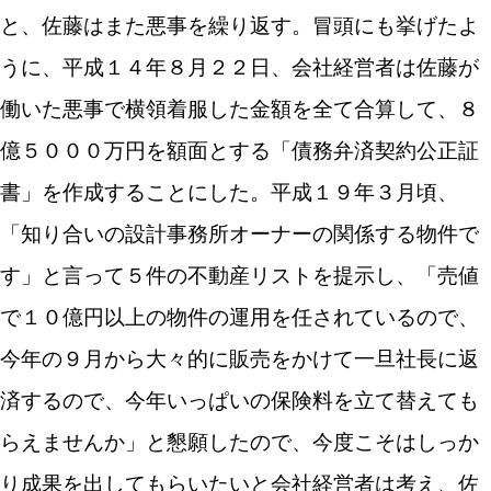
と、佐藤はまた悪事を繰り返す。冒頭にも挙げたよ
うに、平成１４年８月２２日、会社経営者は佐藤が
働いた悪事で横領着服した金額を全て合算して、８
億５０００万円を額面とする「債務弁済契約公正証
書」を作成することにした。平成１９年３月頃、
「知り合いの設計事務所オーナーの関係する物件で
す」と言って５件の不動産リストを提示し、「売値
で１０億円以上の物件の運用を任されているので、
今年の９月から大々的に販売をかけて一旦社長に返
済するので、今年いっぱいの保険料を立て替えても
らえませんか」と懇願したので、今度こそはしっか
り成果を出してもらいたいと会社経営者は考え、佐