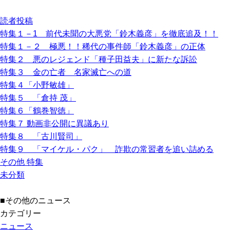
読者投稿
特集１－1 前代未聞の大悪党「鈴木義彦」を徹底追及！！
特集１－２ 極悪！！稀代の事件師「鈴木義彦」の正体
特集２ 悪のレジェンド「種子田益夫」に新たな訴訟
特集３ 金の亡者 名家滅亡への道
特集４「小野敏雄」
特集５ 「倉持 茂」
特集６「鶴巻智徳」
特集７ 動画非公開に異議あり
特集８ 「古川賢司」
特集９ 「マイケル・パク」 詐欺の常習者を追い詰める
その他 特集
未分類
■その他のニュース
カテゴリー
ニュース