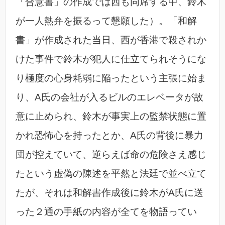
「合意書」の作成では西も同席する中、鈴木
が一人熱弁を振るって懇願した）。「和解
書」が作成された当日、西が香港で殺されか
けた事件で鈴木が犯人に仕立てられそうにな
り極度の心身耗弱に陥ったという主張に始ま
り、A氏の会社が入るビルのエレベータが故
意に止められ、鈴木が事実上の監禁状態に置
かれ恐怖心を持ったとか、A氏の背後に暴力
団が控えていて、逆らえば命の危険さえ感じ
たという虚偽の陳述を平然と法廷で並べ立て
たが、それは和解書作成後に鈴木がA氏に送
った２通の手紙の内容が全てを物語ってい