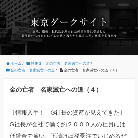
ホーム
/
特集３ 金の亡者 名家滅亡への道
/
金の亡者 名家滅亡への道
/
金の亡者 名家滅亡への道（４）
金の亡者 名家滅亡への道（４）
〔情報入手！ G社長の資産が見えてきた〕
G社長が会社で働く約２０００人の社員には
低賃金で雇い、下請けは発受注でいじめるだ