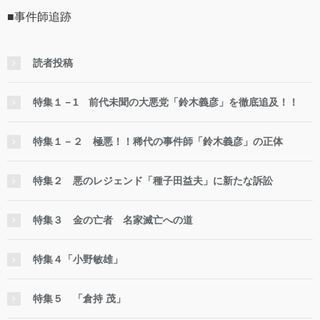
■事件師追跡
読者投稿
特集１－1 前代未聞の大悪党「鈴木義彦」を徹底追及！！
特集１－２ 極悪！！稀代の事件師「鈴木義彦」の正体
特集２ 悪のレジェンド「種子田益夫」に新たな訴訟
特集３ 金の亡者 名家滅亡への道
特集４「小野敏雄」
特集５ 「倉持 茂」