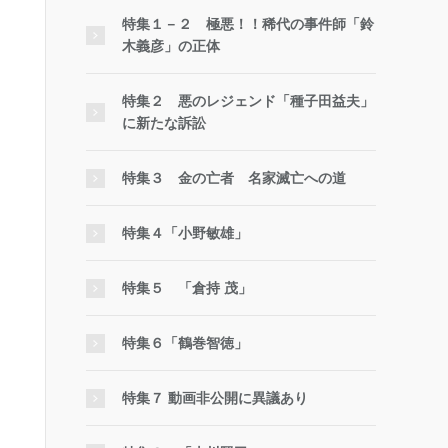
特集１－２ 極悪！！稀代の事件師「鈴
木義彦」の正体
特集２ 悪のレジェンド「種子田益夫」
に新たな訴訟
特集３ 金の亡者 名家滅亡への道
特集４「小野敏雄」
特集５ 「倉持 茂」
特集６「鶴巻智徳」
特集７ 動画非公開に異議あり