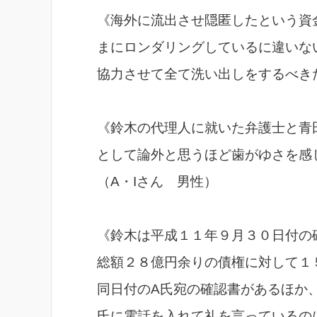
《海外に流出させ隠匿したという資
まにロンダリングしているに違いな
協力させて全て洗い出しをするべき
《鈴木の代理人に就いた弁護士と青
として論外と思うほど歯がゆさを感
（A・Iさん 男性）
《鈴木は平成１１年９月３０日付の
総額２８億円余りの債権に対して１
同日付のA氏宛の確認書があるほか
氏に電話を入れて礼を言っているの