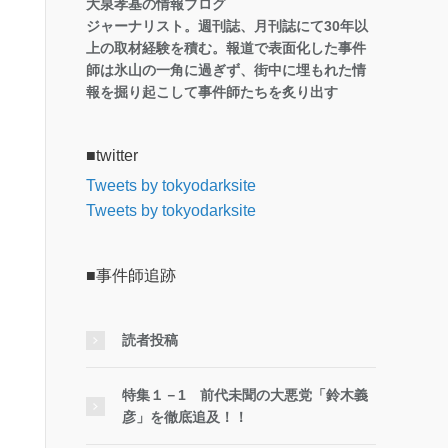
大泉孝基の情報ブログ
ジャーナリスト。週刊誌、月刊誌にて30年以
上の取材経験を積む。報道で表面化した事件
師は氷山の一角に過ぎず、街中に埋もれた情
報を掘り起こして事件師たちを炙り出す
■twitter
Tweets by tokyodarksite
Tweets by tokyodarksite
■事件師追跡
読者投稿
特集１－1 前代未聞の大悪党「鈴木義
彦」を徹底追及！！