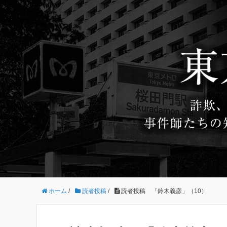
ホーム
/
読者投稿
/
読者投稿 「鈴木義彦」（10）