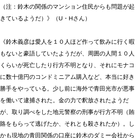
（注：鈴木の関係のマンション住民からも問題が起
きているようだ）》（U・Hさん）
《鈴木義彦は愛人を１０人ほど作って飲みに行く暇
もないと豪語していたようだが、周囲の人間１０人
くらいが死亡したり行方不明となり、それにモナコ
に数十億円のコンドミニアム購入など、本当に好き
勝手をやっている。少し前に海外で青田光市が悪事
を働いて逮捕された。金の力で釈放されたようだ
が、取り調べをした地元警察の刑事が行方不明（賄
賂をもらって逃げたか、それとも殺されたか）。し
かも現地の青田関係の口座に鈴木のダミー会社から