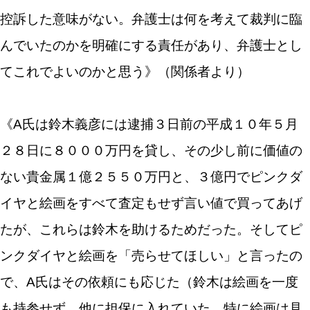
控訴した意味がない。弁護士は何を考えて裁判に臨
んでいたのかを明確にする責任があり、弁護士とし
てこれでよいのかと思う》（関係者より）
《A氏は鈴木義彦には逮捕３日前の平成１０年５月
２８日に８０００万円を貸し、その少し前に価値の
ない貴金属１億２５５０万円と、３億円でピンクダ
イヤと絵画をすべて査定もせず言い値で買ってあげ
たが、これらは鈴木を助けるためだった。そしてピ
ンクダイヤと絵画を「売らせてほしい」と言ったの
で、A氏はその依頼にも応じた（鈴木は絵画を一度
も持参せず、他に担保に入れていた。特に絵画は見