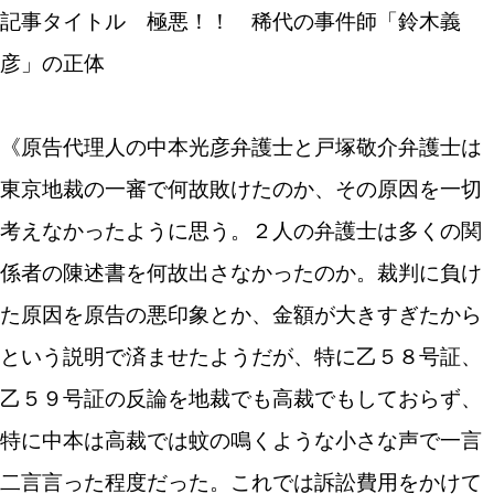
記事タイトル 極悪！！ 稀代の事件師「鈴木義
彦」の正体
《原告代理人の中本光彦弁護士と戸塚敬介弁護士は
東京地裁の一審で何故敗けたのか、その原因を一切
考えなかったように思う。２人の弁護士は多くの関
係者の陳述書を何故出さなかったのか。裁判に負け
た原因を原告の悪印象とか、金額が大きすぎたから
という説明で済ませたようだが、特に乙５８号証、
乙５９号証の反論を地裁でも高裁でもしておらず、
特に中本は高裁では蚊の鳴くような小さな声で一言
二言言った程度だった。これでは訴訟費用をかけて