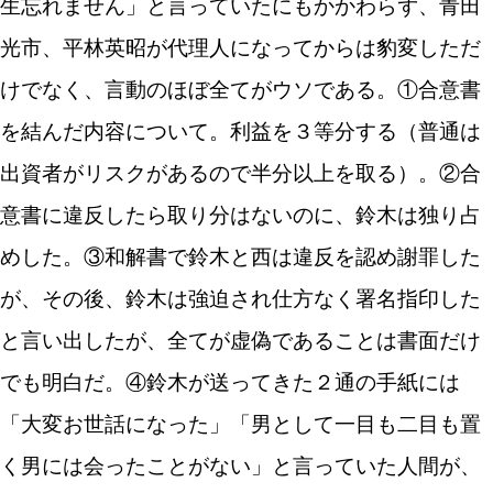
生忘れません」と言っていたにもかかわらず、青田
光市、平林英昭が代理人になってからは豹変しただ
けでなく、言動のほぼ全てがウソである。①合意書
を結んだ内容について。利益を３等分する（普通は
出資者がリスクがあるので半分以上を取る）。②合
意書に違反したら取り分はないのに、鈴木は独り占
めした。③和解書で鈴木と西は違反を認め謝罪した
が、その後、鈴木は強迫され仕方なく署名指印した
と言い出したが、全てが虚偽であることは書面だけ
でも明白だ。④鈴木が送ってきた２通の手紙には
「大変お世話になった」「男として一目も二目も置
く男には会ったことがない」と言っていた人間が、