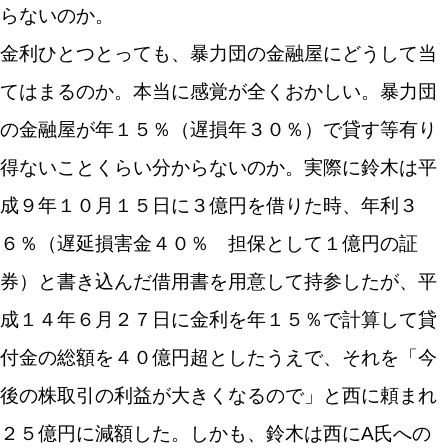
らないのか。
金利ひとつとっても、暴力団の金融屋にどうして当
てはまるのか。本当に感覚が全くおかしい。暴力団
の金融屋が年１５％（遅損年３０％）で貸す等有り
得ないことくらい分からないのか。実際に鈴木は平
成９年１０月１５日に３億円を借りた時、年利３
６％（遅延損害金４０％ 担保として１億円の証
券）と書き込んだ借用書を用意して持参したが、平
成１４年６月２７日に金利を年１５％で計算して貸
付金の総額を４０億円超としたうえで、それを「今
後の株取引の利益が大きくなるので」と西に頼まれ
２５億円に減額した。しかも、鈴木は西にA氏への