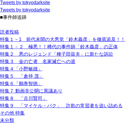
Tweets by tokyodarksite
Tweets by tokyodarksite
■事件師追跡
読者投稿
特集１－1 前代未聞の大悪党「鈴木義彦」を徹底追及！！
特集１－２ 極悪！！稀代の事件師「鈴木義彦」の正体
特集２ 悪のレジェンド「種子田益夫」に新たな訴訟
特集３ 金の亡者 名家滅亡への道
特集４「小野敏雄」
特集５ 「倉持 茂」
特集６「鶴巻智徳」
特集７ 動画非公開に異議あり
特集８ 「古川賢司」
特集９ 「マイケル・パク」 詐欺の常習者を追い詰める
その他 特集
未分類