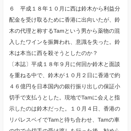
６ 平成１８年１０月に西は鈴木から利益分
配金を受け取るために香港に出向いたが、鈴
木の代理と称するTamという男から薬物の混
入したワインを振舞われ、意識を失った。鈴
木は本当に西を殺そうとしたのか？
〔本誌〕平成１８年９月に何回か鈴木と面談
を重ねる中で、鈴木が１０月２日に香港で約
４６億円を日本国内の銀行振り出しの保証小
切手で支払うとした。現地でTamに会えと指
示したのは鈴木だった。１０月４日、香港の
リパレスベイでTamと待ち合わせ、Tamの車
の中で小切手の受け渡しを行った後、勧めら