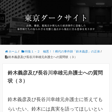
ホーム
/
特集１－２ 極悪！！稀代の事件師「鈴木義彦」の正体
/
鈴木義彦及び長谷川幸雄元弁護士への質問状（３）
鈴木義彦及び長谷川幸雄元弁護士への質問
状（３）
鈴木義彦及び長谷川幸雄元弁護士に答えても
らいたい、鈴木には真実を語ってほしいとい