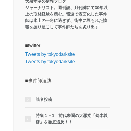
大泉孝基の情報ブログ
ジャーナリスト。週刊誌、月刊誌にて30年以
上の取材経験を積む。報道で表面化した事件
師は氷山の一角に過ぎず、街中に埋もれた情
報を掘り起こして事件師たちを炙り出す
■twitter
Tweets by tokyodarksite
Tweets by tokyodarksite
■事件師追跡
読者投稿
特集１－1 前代未聞の大悪党「鈴木義
彦」を徹底追及！！