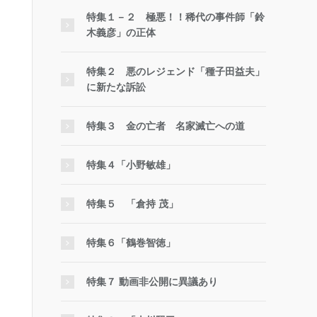
特集１－２ 極悪！！稀代の事件師「鈴
木義彦」の正体
特集２ 悪のレジェンド「種子田益夫」
に新たな訴訟
特集３ 金の亡者 名家滅亡への道
特集４「小野敏雄」
特集５ 「倉持 茂」
特集６「鶴巻智徳」
特集７ 動画非公開に異議あり