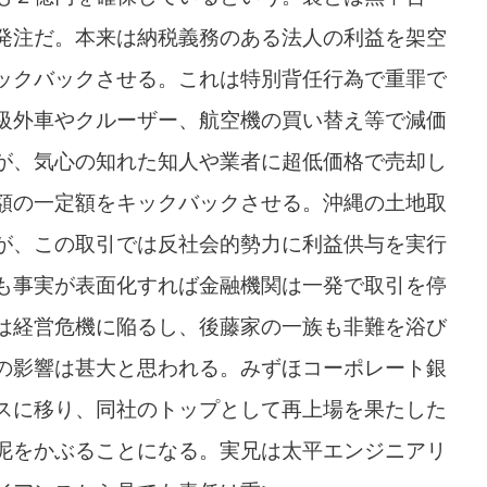
発注だ。本来は納税義務のある法人の利益を架空
ックバックさせる。これは特別背任行為で重罪で
級外車やクルーザー、航空機の買い替え等で減価
が、気心の知れた知人や業者に超低価格で売却し
額の一定額をキックバックさせる。沖縄の土地取
が、この取引では反社会的勢力に利益供与を実行
も事実が表面化すれば金融機関は一発で取引を停
は経営危機に陥るし、後藤家の一族も非難を浴び
の影響は甚大と思われる。みずほコーポレート銀
スに移り、同社のトップとして再上場を果たした
泥をかぶることになる。実兄は太平エンジニアリ