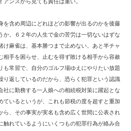
イアンスから見ても責任は重い。
身を含め周辺にどれほどの影響が出るのかを後藤
うか。６２年の人生で金の苦労は一切ないはずな
賭け麻雀は、基本勝つまで止めない。あと半チャ
む相手を困らせ、止むを得ず敗ける相手から容赦
リも常習で、自分のゴルフ場ゆえにやりたい放題
繰り返しているのだから、恐らく犯罪という認識
会社に勤務する一人娘への相続税対策に躍起とな
めているというが、これも節税の度を超すと重加
から、その事実が実名も含め広く世間に公表され
に触れているようにいくつもの犯罪行為が絡み合