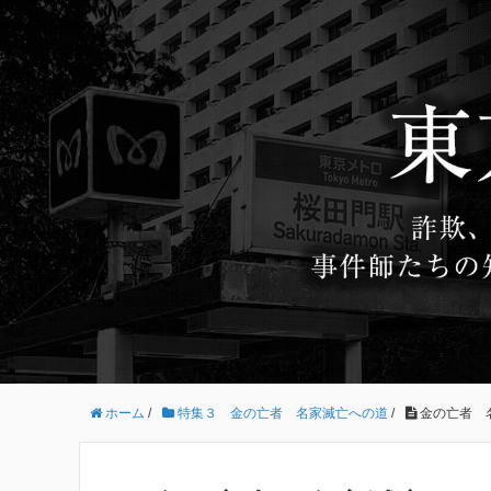
ホーム
/
特集３ 金の亡者 名家滅亡への道
/
金の亡者 