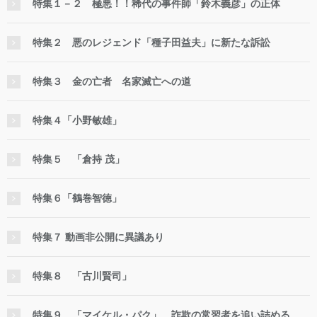
特集１－２ 極悪！！稀代の事件師「鈴木義彦」の正体
特集２ 悪のレジェンド「種子田益夫」に新たな訴訟
特集３ 金の亡者 名家滅亡への道
特集４「小野敏雄」
特集５ 「倉持 茂」
特集６「鶴巻智徳」
特集７ 動画非公開に異議あり
特集８ 「古川賢司」
特集９ 「マイケル・パク」 詐欺の常習者を追い詰める