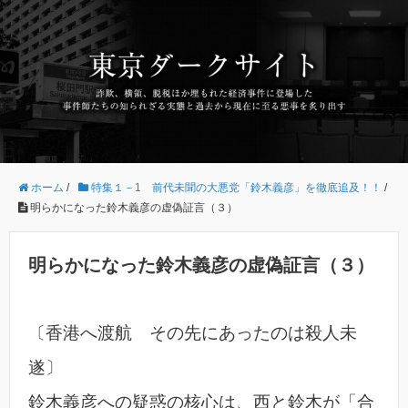
ホーム
/
特集１－1 前代未聞の大悪党「鈴木義彦」を徹底追及！！
/
明らかになった鈴木義彦の虚偽証言（３）
明らかになった鈴木義彦の虚偽証言（３）
〔香港へ渡航 その先にあったのは殺人未
遂〕
鈴木義彦への疑惑の核心は、西と鈴木が「合