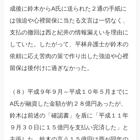
成後に鈴木からA氏に送られた２通の手紙に
は強迫や心裡留保に当たる文言は一切なく、
支払の撤回は西と紀井の情報漏えいを理由に
していた。したがって、平林弁護士が鈴木の
依頼に応え苦肉の策で作り出した強迫や心裡
留保は後付けに過ぎなかった。
（８）平成９年９月～平成１０年５月までに
A氏が融資した金額が約２８億円あったが、
鈴木は前述の「確認書」を盾に「平成１１年
９月３０日に１５億円を支払い完済した」と
主張した。鈴木の言う１５億円は西が同年の