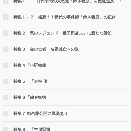
特集１－1 前代未聞の大悪党「鈴木義彦」を徹底追及！！
特集１－２ 極悪！！稀代の事件師「鈴木義彦」の正体
特集２ 悪のレジェンド「種子田益夫」に新たな訴訟
特集３ 金の亡者 名家滅亡への道
特集４「小野敏雄」
特集５ 「倉持 茂」
特集６「鶴巻智徳」
特集７ 動画非公開に異議あり
特集８ 「古川賢司」