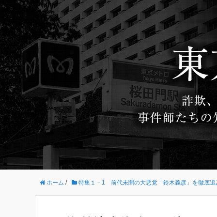
ホーム
/
特集１－1 前代未聞の大悪党「鈴木義彦」を徹底追