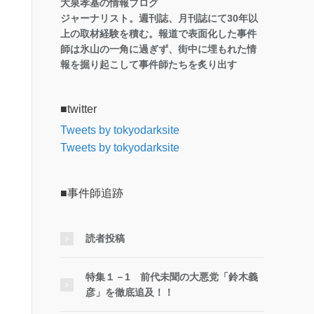
大泉孝基の情報ブログ
ジャーナリスト。週刊誌、月刊誌にて30年以
上の取材経験を積む。報道で表面化した事件
師は氷山の一角に過ぎず、街中に埋もれた情
報を掘り起こして事件師たちを炙り出す
■twitter
Tweets by tokyodarksite
Tweets by tokyodarksite
■事件師追跡
読者投稿
特集１－1 前代未聞の大悪党「鈴木義
彦」を徹底追及！！