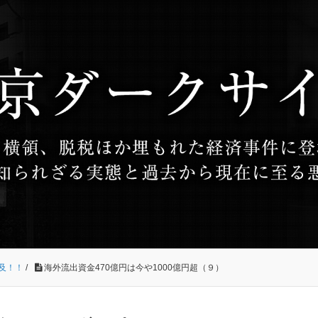
及！！
/
海外流出資金470億円は今や1000億円超（９）