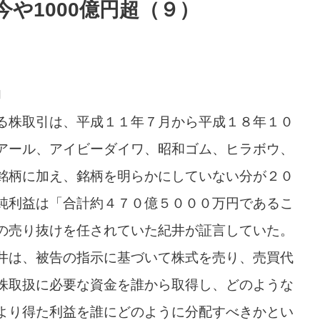
今や1000億円超（９）
〕
る株取引は、平成１１年７月から平成１８年１０
アール、アイビーダイワ、昭和ゴム、ヒラボウ、
銘柄に加え、銘柄を明らかにしていない分が２０
純利益は「合計約４７０億５０００万円であるこ
の売り抜けを任されていた紀井が証言していた。
井は、被告の指示に基づいて株式を売り、売買代
株取扱に必要な資金を誰から取得し、どのような
より得た利益を誰にどのように分配すべきかとい