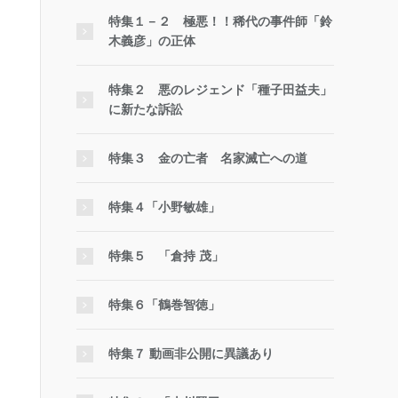
特集１－２ 極悪！！稀代の事件師「鈴
木義彦」の正体
特集２ 悪のレジェンド「種子田益夫」
に新たな訴訟
特集３ 金の亡者 名家滅亡への道
特集４「小野敏雄」
特集５ 「倉持 茂」
特集６「鶴巻智徳」
特集７ 動画非公開に異議あり