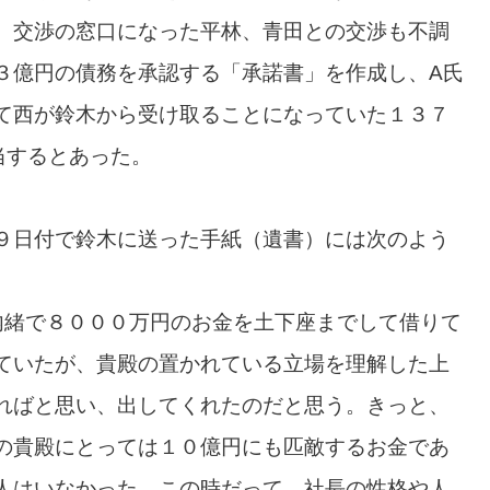
、交渉の窓口になった平林、青田との交渉も不調
３億円の債務を承認する「承諾書」を作成し、A氏
て西が鈴木から受け取ることになっていた１３７
当するとあった。
９日付で鈴木に送った手紙（遺書）には次のよう
内緒で８０００万円のお金を土下座までして借りて
ていたが、貴殿の置かれている立場を理解した上
ればと思い、出してくれたのだと思う。きっと、
の貴殿にとっては１０億円にも匹敵するお金であ
人はいなかった。この時だって、社長の性格や人