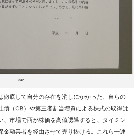
dav
は徹底して自分の存在を消しにかかった。自らの
社債（CB）や第三者割当増資による株式の取得は
い、市場で西が株価を高値誘導すると、タイミン
保金融業者を経由させて売り抜ける。これら一連