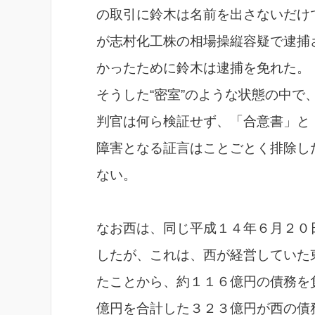
の取引に鈴木は名前を出さないだけ
が志村化工株の相場操縦容疑で逮捕
かったために鈴木は逮捕を免れた。
そうした“密室”のような状態の中
判官は何ら検証せず、「合意書」と
障害となる証言はことごとく排除し
ない。
なお西は、同じ平成１４年６月２０
したが、これは、西が経営していた
たことから、約１１６億円の債務を
億円を合計した３２３億円が西の債