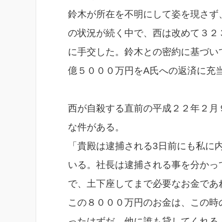
鈴木が所在を不明にして姿を現さず
の状況が続く中で、西は改めて３２
に手交した。鈴木との密約に基づい
億５０００万円をA氏への返済に充
西が自殺する直前の平成２２年２月
な件がある。
「貴殿は逮捕される3日前にも私に
いる。社長は逮捕される事を分かっ
で、土下座してまで必要なお金であ
この８０００万円のお金は、この時
ったはずだ。他に誰も貸してくれる