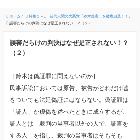
ホーム
/
特集１－1 前代未聞の大悪党「鈴木義彦」を徹底追及！！
/
誤審だらけの判決はなぜ是正されない！？（２）
誤審だらけの判決はなぜ是正されない！？
（２）
［鈴木は偽証罪に問えないのか］
民事訴訟においては原告、被告がどれだけ嘘
をついても法廷偽証にはならない。偽証罪は
「証人」が虚偽を述べたときに成立するが、
証人とは「裁判の当事者以外の人で、証言を
する人」を指し、裁判の当事者はそもそも