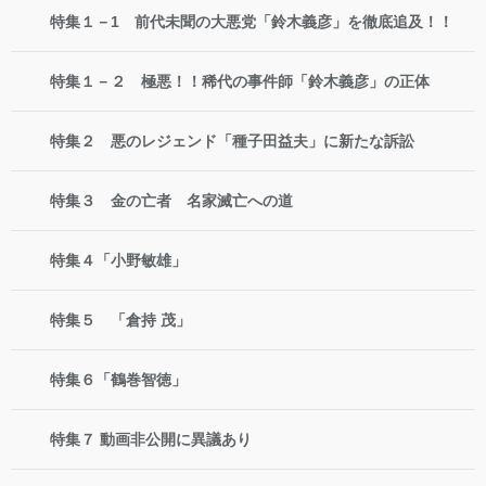
特集１－1 前代未聞の大悪党「鈴木義彦」を徹底追及！！
特集１－２ 極悪！！稀代の事件師「鈴木義彦」の正体
特集２ 悪のレジェンド「種子田益夫」に新たな訴訟
特集３ 金の亡者 名家滅亡への道
特集４「小野敏雄」
特集５ 「倉持 茂」
特集６「鶴巻智徳」
特集７ 動画非公開に異議あり