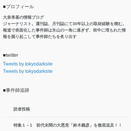
■プロフィール
大泉孝基の情報ブログ
ジャーナリスト。週刊誌、月刊誌にて30年以上の取材経験を積む。
報道で表面化した事件師は氷山の一角に過ぎず、街中に埋もれた情
報を掘り起こして事件師たちを炙り出す
■twitter
Tweets by tokyodarksite
Tweets by tokyodarksite
■事件師追跡
読者投稿
特集１－1 前代未聞の大悪党「鈴木義彦」を徹底追及！！