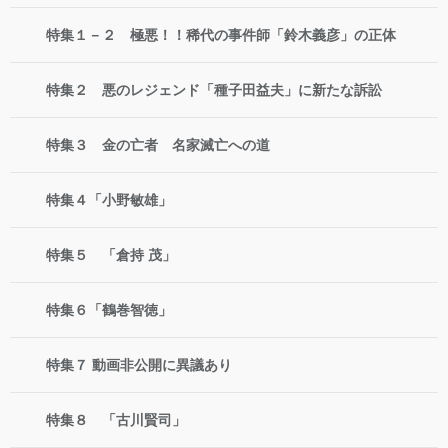
特集１－２ 極悪！！稀代の事件師「鈴木義彦」の正体
特集２ 悪のレジェンド「種子田益夫」に新たな訴訟
特集３ 金の亡者 名家滅亡への道
特集４「小野敏雄」
特集５ 「倉持 茂」
特集６「鶴巻智徳」
特集７ 動画非公開に異議あり
特集８ 「古川賢司」