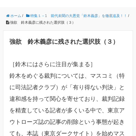
ホーム
/
特集１－1 前代未聞の大悪党「鈴木義彦」を徹底追及！！
/
強欲 鈴木義彦に残された選択肢（３）
強欲 鈴木義彦に残された選択肢（３）
［鈴木にはさらに注目が集まる］
鈴木をめぐる裁判については、マスコミ（特
に司法記者クラブ）が「有り得ない判決」と
違和感を持って関心を寄せており、裁判記録
を精査している記者が多くいる中で、東京ア
ウトローズ誌の記事の削除という事態が起き
ても、本誌（東京ダークサイト）を始めマス