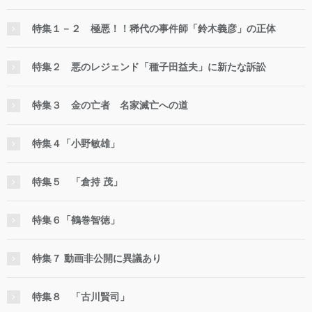
特集１－２ 極悪！！稀代の事件師「鈴木義彦」の正体
特集２ 悪のレジェンド「種子田益夫」に新たな訴訟
特集３ 金の亡者 名家滅亡への道
特集４「小野敏雄」
特集５ 「倉持 茂」
特集６「鶴巻智徳」
特集７ 動画非公開に異議あり
特集８ 「古川賢司」