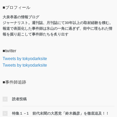
■プロフィール
大泉孝基の情報ブログ
ジャーナリスト。週刊誌、月刊誌にて30年以上の取材経験を積む。
報道で表面化した事件師は氷山の一角に過ぎず、街中に埋もれた情
報を掘り起こして事件師たちを炙り出す
■twitter
Tweets by tokyodarksite
Tweets by tokyodarksite
■事件師追跡
読者投稿
特集１－1 前代未聞の大悪党「鈴木義彦」を徹底追及！！