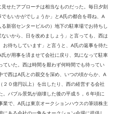
に見せたアプローチは相当なものだった。毎日夕刻
事でもいかがでしょうか」とA氏の都合を尋ね、A
入る新宿センタービルの）地下の駐車場でお待ちし
訳ないから、日を改めましょう」と言っても、西は
、お待ちしています」と言うと、A氏の返事を待た
A氏が用事を済ませて会社に戻り、気になって駐車
っていた。西は時間を厭わず何時間でも待ってい
中で西はA氏との親交を深め、いつの頃からか、A
（２０億円以上）を出したり、西の経営する会社
た。バブル景気が崩壊した後の平成５，６年頃に
事業で、A氏は東京オークションハウスの筆頭株主
階にある会社の一角をオークション会場に提供し