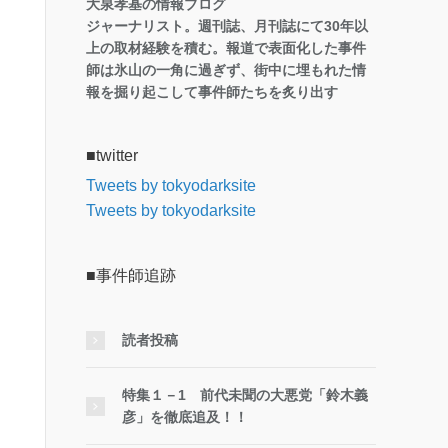
大泉孝基の情報ブログ
ジャーナリスト。週刊誌、月刊誌にて30年以
上の取材経験を積む。報道で表面化した事件
師は氷山の一角に過ぎず、街中に埋もれた情
報を掘り起こして事件師たちを炙り出す
■twitter
Tweets by tokyodarksite
Tweets by tokyodarksite
■事件師追跡
読者投稿
特集１－1 前代未聞の大悪党「鈴木義
彦」を徹底追及！！