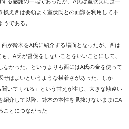
対する感謝の一端であったが、A氏は室伏氏には一
き換え西は要領よく室伏氏との面識を利用して不
ようである。
、西が鈴木をA氏に紹介する場面となったが、西は
ても、A氏が督促をしないことをいいことにして、
しなかった。というよりも西にはA氏の金を使って
返せばよいというような横着さがあった。しか
も聞いてくれる」という甘えが生じ、大きな勘違い
を紹介して以降、鈴木の本性を見抜けないままにA
ることにつながった。