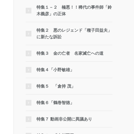
特集１－２ 極悪！！稀代の事件師「鈴
木義彦」の正体
特集２ 悪のレジェンド「種子田益夫」
に新たな訴訟
特集３ 金の亡者 名家滅亡への道
特集４「小野敏雄」
特集５ 「倉持 茂」
特集６「鶴巻智徳」
特集７ 動画非公開に異議あり