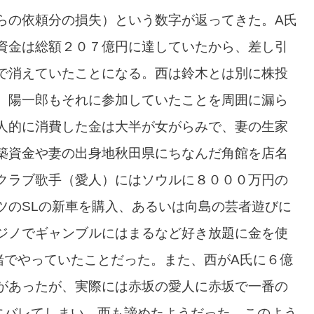
らの依頼分の損失）という数字が返ってきた。A氏
資金は総額２０７億円に達していたから、差し引
で消えていたことになる。西は鈴木とは別に株投
、陽一郎もそれに参加していたことを周囲に漏ら
人的に消費した金は大半が女がらみで、妻の生家
築資金や妻の出身地秋田県にちなんだ角館を店名
クラブ歌手（愛人）にはソウルに８０００万円の
ツのSLの新車を購入、あるいは向島の芸者遊びに
ジノでギャンブルにはまるなど好き放題に金を使
緒でやっていたことだった。また、西がA氏に６億
があったが、実際には赤坂の愛人に赤坂で一番の
にバレてしまい、西も諦めたようだった。このよう