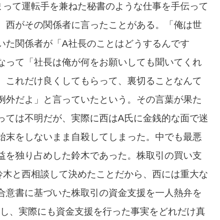
まって運転手を兼ねた秘書のような仕事を手伝って
、西がその関係者に言ったことがある。「俺は世
いた関係者が「A社長のことはどうするんです
なって「社長は俺が何をお願いしても聞いてくれ
。これだけ良くしてもらって、裏切ることなんて
例外だよ」と言っていたという。その言葉が果た
っては不明だが、実際に西はA氏に金銭的な面で迷
始末をしないまま自殺してしまった。中でも最悪
益を独り占めした鈴木であった。株取引の買い支
鈴木と西相談して決めたことだから、西には重大な
合意書に基づいた株取引の資金支援を一人熱弁を
諾し、実際にも資金支援を行った事実をどれだけ真