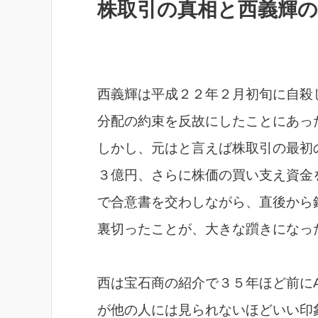
株取引の真相と西義輝の
西義輝は平成２２年２月初旬に自殺
分配の約束を反故にしたことにあっ
しかし、元はと言えば株取引の最初
３億円、さらに株価の買い支え資金
で合意書を交わしながら、直後から
裏切ったことが、大きな躓きになっ
西は宝石商の紹介で３５年ほど前に
が他の人には見られないほどいい印