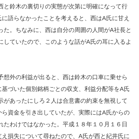
西と鈴木の裏切りの実態が次第に明確になって行
氏に語らなかったことを考えると、西はA氏に甘え
った。ちなみに、西は自分の周囲の人間がA社長と
にしていたので、このような話がA氏の耳に入るよ
予想外の利益が出ると、西は鈴木の口車に乗せら
に基づいた個別銘柄ごとの収支、利益分配等をA氏
示があったにしろ２人は合意書の約束を無視して
から資金を引き出していたが、実際にはA氏からの
れたわけではなかった。平成１８年１０月１６日
支え損失について尋ねたので、A氏が西と紀井氏に