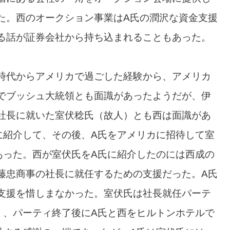
た。西のオークション事業はA氏の潤沢な資金支援
る話が証券会社から持ち込まれることもあった。
時代からアメリカで過ごした経験から、アメリカ
でブッシュ大統領とも面識があったようだが、伊
社長に就いた室伏稔氏（故人）とも西は面識があ
に紹介して、その後、A氏をアメリカに招待して室
あった。西が室伏氏をA氏に紹介したのには西成の
藤忠商事の社長に就任するための支援だった。A氏
支援を惜しまなかった。室伏氏は社長就任パーテ
く、パーティ終了後にA氏と西をヒルトンホテルで