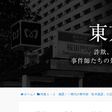
ホーム
/
特集１－２ 極悪！！稀代の事件師「鈴木義彦」の