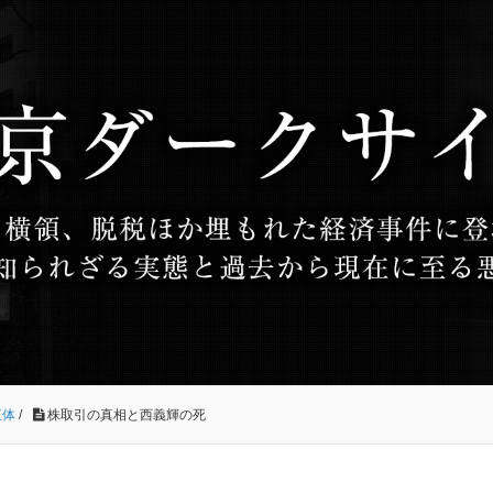
正体
/
株取引の真相と西義輝の死