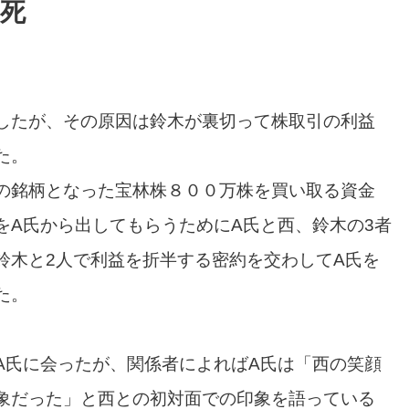
死
したが、その原因は鈴木が裏切って株取引の利益
た。
の銘柄となった宝林株８００万株を買い取る資金
をA氏から出してもらうためにA氏と西、鈴木の3者
鈴木と2人で利益を折半する密約を交わしてA氏を
た。
A氏に会ったが、関係者によればA氏は「西の笑顔
象だった」と西との初対面での印象を語っている