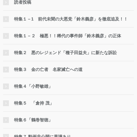
読者投稿
特集１－1 前代未聞の大悪党「鈴木義彦」を徹底追及！！
特集１－２ 極悪！！稀代の事件師「鈴木義彦」の正体
特集２ 悪のレジェンド「種子田益夫」に新たな訴訟
特集３ 金の亡者 名家滅亡への道
特集４「小野敏雄」
特集５ 「倉持 茂」
特集６「鶴巻智徳」
特集７ 動画非公開に異議あり