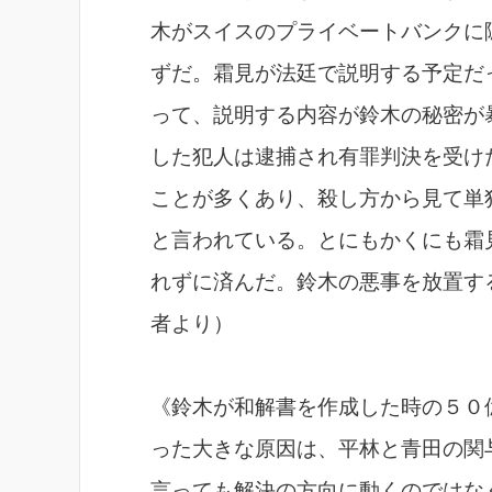
木がスイスのプライベートバンクに
ずだ。霜見が法廷で説明する予定だ
って、説明する内容が鈴木の秘密が
した犯人は逮捕され有罪判決を受け
ことが多くあり、殺し方から見て単
と言われている。とにもかくにも霜
れずに済んだ。鈴木の悪事を放置す
者より）
《鈴木が和解書を作成した時の５０
った大きな原因は、平林と青田の関
言っても解決の方向に動くのではな