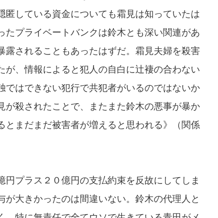
隠匿している資金についても霜見は知っていたは
ったプライベートバンクは鈴木とも深い関連があ
暴露されることもあったはずだ。霜見夫婦を殺害
たが、情報によると犯人の自白に辻褄の合わない
独ではできない犯行で共犯者がいるのではないか
見が殺されたことで、またまた鈴木の悪事が暴か
るとまだまだ被害者が増えると思われる》（関係
億円プラス２０億円の支払約束を反故にしてしま
与が大きかったのは間違いない。鈴木の代理人と
く、特に無責任で全てウソで生きている青田がメ