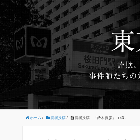
ホーム
/
読者投稿
/
読者投稿 「鈴木義彦」（43）