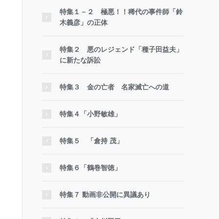
特集１－２ 極悪！！稀代の事件師「鈴
木義彦」の正体
特集２ 悪のレジェンド「種子田益夫」
に新たな訴訟
特集３ 金の亡者 名家滅亡への道
特集４「小野敏雄」
特集５ 「倉持 茂」
特集６「鶴巻智徳」
特集７ 動画非公開に異議あり