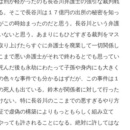
は刑が軽かったのも長谷川弁護士の強引な裁判戦
る。そこで長谷川は１７億円の出所の秘密を知っ
がこの時始まったのだと思う。長谷川という弁護
いないと思う。あまりにもひどすぎる裁判をマス
取り上げたらすぐに弁護士を廃業して一切関係し
こまで悪い弁護士がそれで終わるとでも思ってい
死んだ後も永劫にわたって子孫や身内にも大きく
の色々な事件でも分かるはずだが、この事件は１
の死人も出ている。鈴木が関係者に対して行った
けない。特に長谷川のここまでの悪すぎるやり方
証で虚偽の構築によりもっともらしく組み立て
やっても許されることになる。絶対に許してはな