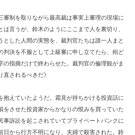
三審制を取りながら最高裁は事実上審理の現場に
とは言うが、鈴木のようにここまで人を裏切り、
うとした人間の実態を、裁判官たちは誰一人まと
の判決を不服として上級審に申し立てたら、殆ど
字の指摘だけで終わらせた。裁判官の倫理観がま
り直されるべきだ》
を抱えていたようだ。霜見が持ちかける投資話に
損をさせた投資家からかなりの恨みを買っていた
民事訴訟を起こされていてプライベートバンクに
前日から行方不明になり、夫婦で殺害された。鈴