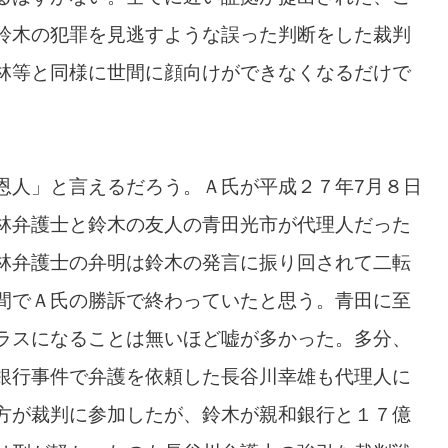
鈴木の犯罪を見逃すような誤った判断をした裁判
林等と同様に世間に顔向けができなくなるだけで
恩人」と言えるだろう。Ａ氏が平成２７年7月８日
林弁護士と鈴木の友人の青田光市が代理人だった
林弁護士の弁明は鈴木の発言に振り回されて二転
間でＡ氏の勝訴で終わっていたと思う。青田に至
ラスになることは無いほど嘘が多かった。多分、
銀行事件で弁護を依頼した長谷川幸雄も代理人に
方が裁判に参加したが、鈴木が親和銀行と１７億