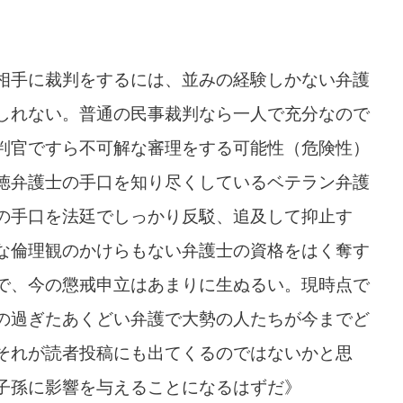
相手に裁判をするには、並みの経験しかない弁護
しれない。普通の民事裁判なら一人で充分なので
判官ですら不可解な審理をする可能性（危険性）
徳弁護士の手口を知り尽くしているベテラン弁護
の手口を法廷でしっかり反駁、追及して抑止す
な倫理観のかけらもない弁護士の資格をはく奪す
で、今の懲戒申立はあまりに生ぬるい。現時点で
の過ぎたあくどい弁護で大勢の人たちが今までど
それが読者投稿にも出てくるのではないかと思
子孫に影響を与えることになるはずだ》