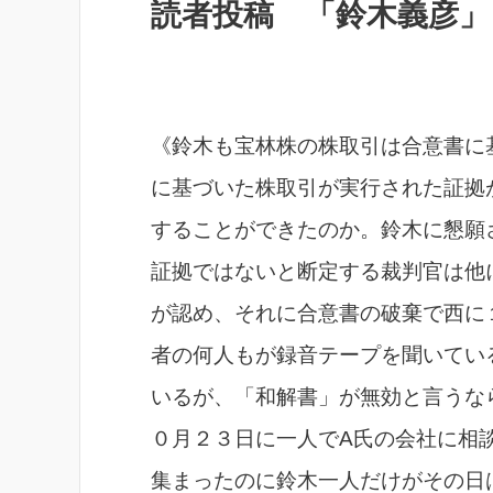
読者投稿 「鈴木義彦」
《鈴木も宝林株の株取引は合意書に
に基づいた株取引が実行された証拠
することができたのか。鈴木に懇願
証拠ではないと断定する裁判官は他
が認め、それに合意書の破棄で西に
者の何人もが録音テープを聞いてい
いるが、「和解書」が無効と言うな
０月２３日に一人でA氏の会社に相
集まったのに鈴木一人だけがその日