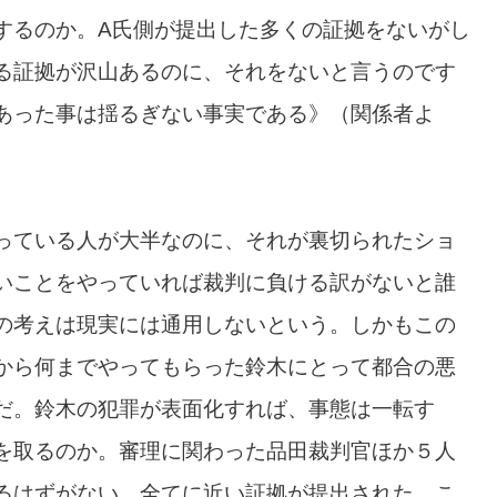
するのか。A氏側が提出した多くの証拠をないがし
る証拠が沢山あるのに、それをないと言うのです
あった事は揺るぎない事実である》（関係者よ
っている人が大半なのに、それが裏切られたショ
いことをやっていれば裁判に負ける訳がないと誰
の考えは現実には通用しないという。しかもこの
から何までやってもらった鈴木にとって都合の悪
だ。鈴木の犯罪が表面化すれば、事態は一転す
を取るのか。審理に関わった品田裁判官ほか５人
るはずがない。全てに近い証拠が提出された、こ