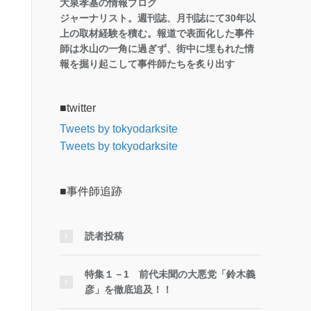
大泉孝基の情報ブログ
ジャーナリスト。週刊誌、月刊誌にて30年以
上の取材経験を積む。報道で表面化した事件
師は氷山の一角に過ぎず、街中に埋もれた情
報を掘り起こして事件師たちを炙り出す
■twitter
Tweets by tokyodarksite
Tweets by tokyodarksite
■事件師追跡
読者投稿
特集１－1 前代未聞の大悪党「鈴木義
彦」を徹底追及！！