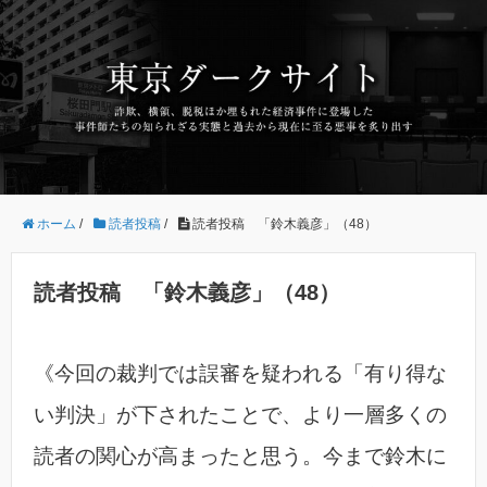
ホーム
/
読者投稿
/
読者投稿 「鈴木義彦」（48）
読者投稿 「鈴木義彦」（48）
《今回の裁判では誤審を疑われる「有り得な
い判決」が下されたことで、より一層多くの
読者の関心が高まったと思う。今まで鈴木に