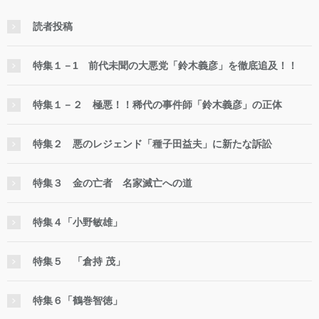
読者投稿
特集１－1 前代未聞の大悪党「鈴木義彦」を徹底追及！！
特集１－２ 極悪！！稀代の事件師「鈴木義彦」の正体
特集２ 悪のレジェンド「種子田益夫」に新たな訴訟
特集３ 金の亡者 名家滅亡への道
特集４「小野敏雄」
特集５ 「倉持 茂」
特集６「鶴巻智徳」