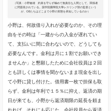
（写真：小野敏雄 約束を守らず極めて無責任な人間として、関係者
に問題視されている。国学院國學院大學レスリング部の監督という
が、OBたちはどこまで小野の実態を承知しているのか）
小野は、何故借り入れが必要なのか、その理
由をその時は「一建からの入金が遅れてい
て、支払いに間に合わないので、どうしても
必要なんです。金利は月に１割でお願いでき
ませんか」と懇願したために会社役員は２回
とも詳しくは事情を聞かないまま現金を出し
て小野に貸し付けた。借用書一枚で担保も取
らず、金利は年利で１５％に抑え、返済の期
日が来ても、小野から返済期限の延長を頼ま
れれば、それにも応じた。会社役員から返済