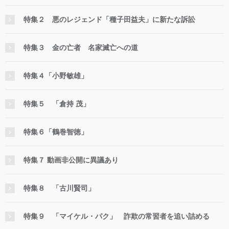
特集２ 悪のレジェンド「種子田益夫」に新たな訴訟
特集３ 金の亡者 名家滅亡への道
特集４「小野敏雄」
特集５ 「倉持 茂」
特集６「鶴巻智徳」
特集７ 動画非公開に異議あり
特集８ 「古川賢司」
特集９ 「マイケル・パク」 詐欺の常習者を追い詰める