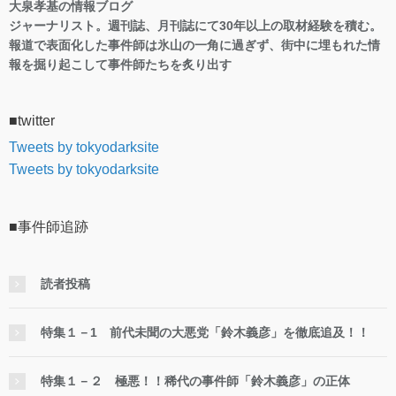
大泉孝基の情報ブログ
ジャーナリスト。週刊誌、月刊誌にて30年以上の取材経験を積む。
報道で表面化した事件師は氷山の一角に過ぎず、街中に埋もれた情
報を掘り起こして事件師たちを炙り出す
■twitter
Tweets by tokyodarksite
Tweets by tokyodarksite
■事件師追跡
読者投稿
特集１－1 前代未聞の大悪党「鈴木義彦」を徹底追及！！
特集１－２ 極悪！！稀代の事件師「鈴木義彦」の正体