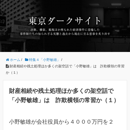
ホーム
/
特集４「小野敏雄」
/
財産相続や残土処理ほか多くの架空話で「小野敏雄」は 詐欺横領の常習
か（１）
財産相続や残土処理ほか多くの架空話で
「小野敏雄」は 詐欺横領の常習か（１）
小野敏雄が会社役員から４０００万円を２