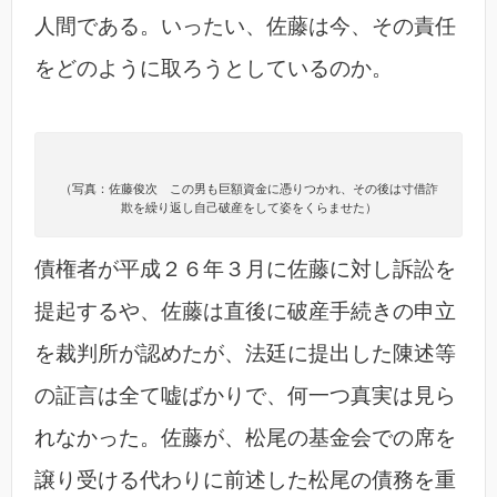
人間である。いったい、佐藤は今、その責任
をどのように取ろうとしているのか。
（写真：佐藤俊次 この男も巨額資金に憑りつかれ、その後は寸借詐
欺を繰り返し自己破産をして姿をくらませた）
債権者が平成２６年３月に佐藤に対し訴訟を
提起するや、佐藤は直後に破産手続きの申立
を裁判所が認めたが、法廷に提出した陳述等
の証言は全て嘘ばかりで、何一つ真実は見ら
れなかった。佐藤が、松尾の基金会での席を
譲り受ける代わりに前述した松尾の債務を重