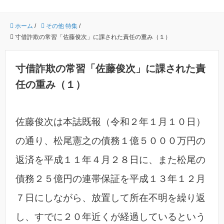
ホーム
/
その他 特集
/
寸借詐欺の常習「佐藤俊次」に課された責任の重み（１）
寸借詐欺の常習「佐藤俊次」に課された責
任の重み（１）
佐藤俊次は本誌既報（令和２年１月１０日）
の通り、松尾憲之の債務１億５０００万円の
返済を平成１１年４月２８日に、また松尾の
債務２５億円の連帯保証を平成１３年１２月
７日にしながら、放置して所在不明を繰り返
し、すでに２０年近くが経過しているという