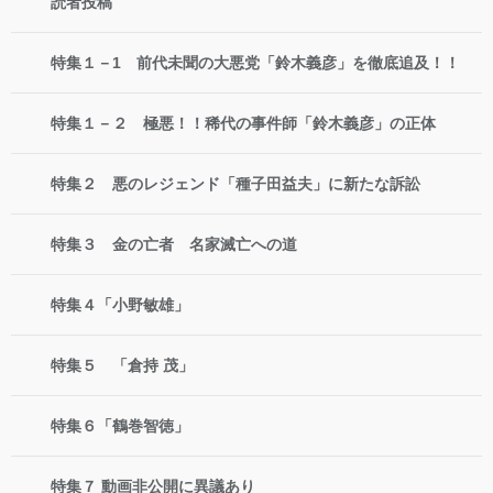
読者投稿
特集１－1 前代未聞の大悪党「鈴木義彦」を徹底追及！！
特集１－２ 極悪！！稀代の事件師「鈴木義彦」の正体
特集２ 悪のレジェンド「種子田益夫」に新たな訴訟
特集３ 金の亡者 名家滅亡への道
特集４「小野敏雄」
特集５ 「倉持 茂」
特集６「鶴巻智徳」
特集７ 動画非公開に異議あり