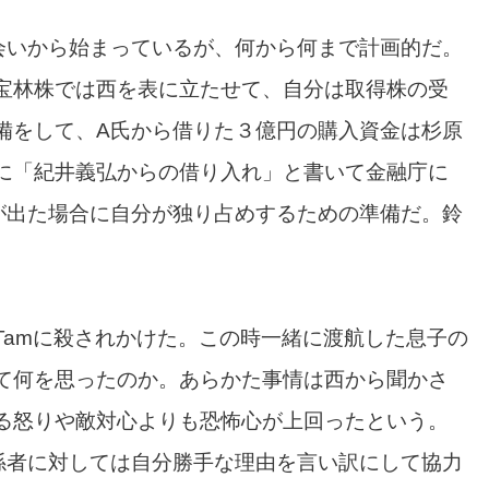
会いから始まっているが、何から何まで計画的だ。
宝林株では西を表に立たせて、自分は取得株の受
備をして、A氏から借りた３億円の購入資金は杉原
に「紀井義弘からの借り入れ」と書いて金融庁に
が出た場合に自分が独り占めするための準備だ。鈴
Tamに殺されかけた。この時一緒に渡航した息子の
て何を思ったのか。あらかた事情は西から聞かさ
る怒りや敵対心よりも恐怖心が上回ったという。
係者に対しては自分勝手な理由を言い訳にして協力