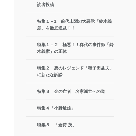
読者投稿
特集１－1 前代未聞の大悪党「鈴木義
彦」を徹底追及！！
特集１－２ 極悪！！稀代の事件師「鈴
木義彦」の正体
特集２ 悪のレジェンド「種子田益夫」
に新たな訴訟
特集３ 金の亡者 名家滅亡への道
特集４「小野敏雄」
特集５ 「倉持 茂」