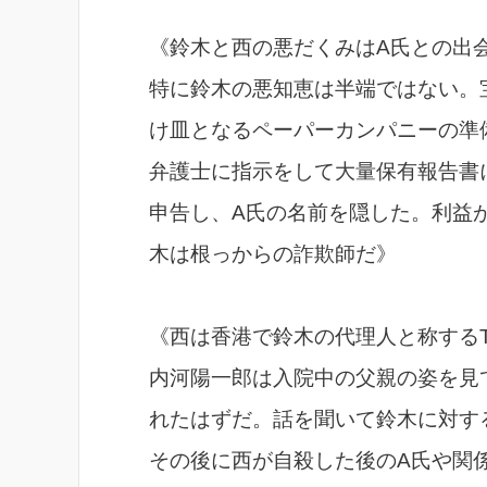
《鈴木と西の悪だくみはA氏との出
特に鈴木の悪知恵は半端ではない。
け皿となるペーパーカンパニーの準
弁護士に指示をして大量保有報告書
申告し、A氏の名前を隠した。利益
木は根っからの詐欺師だ》
《西は香港で鈴木の代理人と称する
内河陽一郎は入院中の父親の姿を見
れたはずだ。話を聞いて鈴木に対す
その後に西が自殺した後のA氏や関