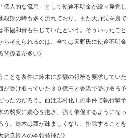
「個人的な流用」として使途不明金が続々発覚し
他殺説の噂も多く流れており、また天野氏を裏で
は不協和音も生じていたという。そういったこと
から考えられるのは、全ては天野氏に使途不明金
る関係者が多い》
うことを条件に鈴木に多額の報酬を要求していた
西が受け取っていた３０億円と香港で受け取る予
だったのだろう。西は志村化工の事件で執行猶予
木の豹変に疑心を抱き、強く催促するようになっ
ろう。鈴木は西が疎ましくなり、排除することを
大悪党鈴木の本領発揮だ》