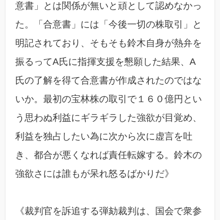
意書」とは関係が無いと頑として認めなかっ
た。「合意書」には「今後一切の株取引」と
明記されており、そもそも鈴木自身が熱弁を
振るってA氏に指揮支援を懇願した結果、A
氏の了解を得て合意書が作成されたのではな
いか。最初の宝林株の取引で１６０億円とい
う思わぬ利益にギラギラした強欲が目覚め、
利益を独占したい為に次から次に虚言を吐
き、都合が悪くなれば責任転嫁する。鈴木の
強欲さには誰もが呆れ怒るばかりだ》
《裁判官を訴追する弾劾裁判は、国会で衆参