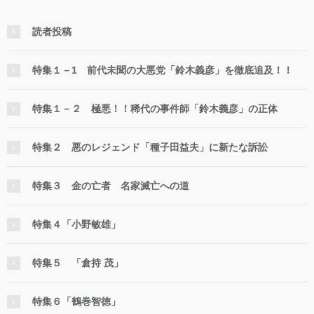
読者投稿
特集１－1 前代未聞の大悪党「鈴木義彦」を徹底追及！！
特集１－２ 極悪！！稀代の事件師「鈴木義彦」の正体
特集２ 悪のレジェンド「種子田益夫」に新たな訴訟
特集３ 金の亡者 名家滅亡への道
特集４「小野敏雄」
特集５ 「倉持 茂」
特集６「鶴巻智徳」