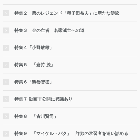
特集２ 悪のレジェンド「種子田益夫」に新たな訴訟
特集３ 金の亡者 名家滅亡への道
特集４「小野敏雄」
特集５ 「倉持 茂」
特集６「鶴巻智徳」
特集７ 動画非公開に異議あり
特集８ 「古川賢司」
特集９ 「マイケル・パク」 詐欺の常習者を追い詰める