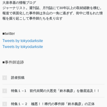
大泉孝基の情報ブログ
ジャーナリスト。週刊誌、月刊誌にて30年以上の取材経験を積む。
報道で表面化した事件師は氷山の一角に過ぎず、街中に埋もれた情
報を掘り起こして事件師たちを炙り出す
■twitter
Tweets by tokyodarksite
Tweets by tokyodarksite
■事件師追跡
読者投稿
特集１－1 前代未聞の大悪党「鈴木義彦」を徹底追及！！
特集１－２ 極悪！！稀代の事件師「鈴木義彦」の正体