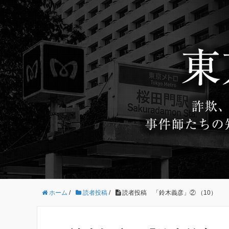
ホーム
/
読者投稿
/
読者投稿 「鈴木義彦」② （10）