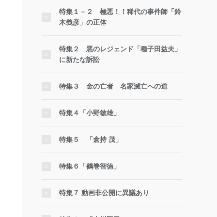
特集１－２ 極悪！！稀代の事件師「鈴
木義彦」の正体
特集２ 悪のレジェンド「種子田益夫」
に新たな訴訟
特集３ 金の亡者 名家滅亡への道
特集４「小野敏雄」
特集５ 「倉持 茂」
特集６「鶴巻智徳」
特集７ 動画非公開に異議あり