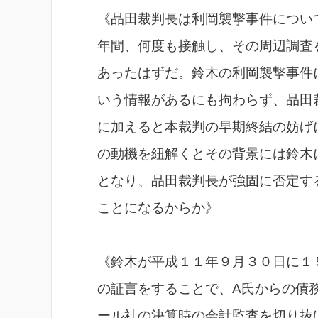
《品田裁判長は利岡襲撃事件につい
年間、何度も接触し、その周辺調査
あったはずだ。鈴木の利岡襲撃事件
いう情報があるにも拘わらず、品田
に加えると本裁判の早期終結の妨げ
の動機を紐解くとその背景には鈴木
となり、品田裁判長が強固に否定す
ことになるからか》
《鈴木が平成１１年９月３０日に１
の証言をすることで、A氏からの債
ール社の決算時の会計監査を切り抜