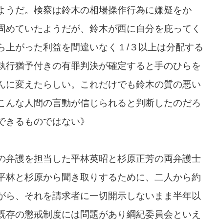
ようだ。検察は鈴木の相場操作行為に嫌疑をか
固めていたようだが、鈴木が西に自分を庇ってく
ら上がった利益を間違いなく１/３以上は分配する
執行猶予付きの有罪判決が確定すると手のひらを
んに変えたらしい。これだけでも鈴木の質の悪い
こんな人間の言動が信じられると判断したのだろ
できるものではない》
の弁護を担当した平林英昭と杉原正芳の両弁護士
平林と杉原から聞き取りするために、二人から約
がら、それを請求者に一切開示しないまま半年以
既存の懲戒制度には問題があり綱紀委員会といえ