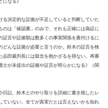
とになる》
ける決定的な証拠が不足していると判断していた
ものは「確認書」のみで、それも正確には偽証に
の証言や証拠類は数多くの事実関係を裏付けるに
のどんな証拠が必要と言うのか。鈴木の証言を検
た品田裁判長には疑念を抱かざるを得ない。再審
護士が未提出の証拠や証言が明らかになる》（関
や日記、鈴木とのやり取りを詳細に書き残したレ
していない。全てが真実だとは言えないかも知れ