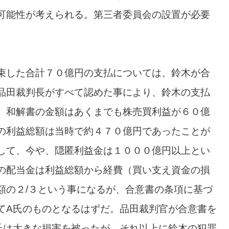
可能性が考えられる。第三者委員会の設置が必要
束した合計７０億円の支払については、鈴木が合
品田裁判長がすべて認めた事により、鈴木の支払
、和解書の金額はあくまでも株売買利益が６０億
の利益総額は当時で約４７０億円であったことが
して、今や、隠匿利益金は１０００億円以上とい
の配当金は利益総額から経費（買い支え資金の損
額の２/３という事になるが、合意書の条項に基づ
てA氏のものとなるはずだ。品田裁判官が合意書を
氏は大きな損害を被ったが、それ以上に鈴木の犯罪