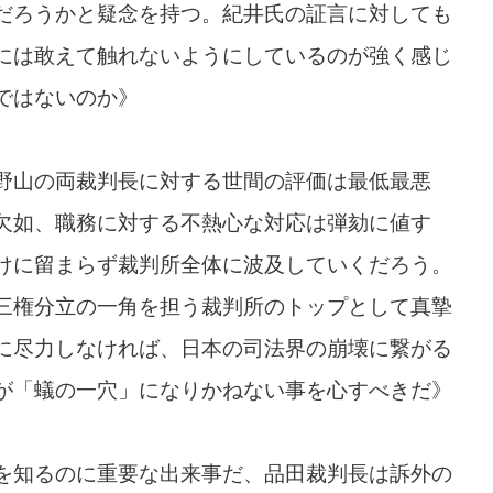
だろうかと疑念を持つ。紀井氏の証言に対しても
には敢えて触れないようにしているのが強く感じ
ではないのか》
野山の両裁判長に対する世間の評価は最低最悪
欠如、職務に対する不熱心な対応は弾劾に値す
けに留まらず裁判所全体に波及していくだろう。
三権分立の一角を担う裁判所のトップとして真摯
に尽力しなければ、日本の司法界の崩壊に繋がる
が「蟻の一穴」になりかねない事を心すべきだ》
を知るのに重要な出来事だ、品田裁判長は訴外の