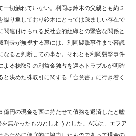
て一切触れていない。利岡は鈴木の父親とも約２
を繰り返しており鈴木にとっては疎ましい存在で
に関連付けられる反社会的組織との緊密な関係と
裁判長が無視する裏には、利岡襲撃事件まで審議
になると判断しての事か。それとも利岡襲撃事件
による株取引の利益金独占を巡るトラブルが明確
ると決めた株取引に関する「合意書」に行き着く
５億円の現金を西に持たせて債務を返済したと嘘
務を無かったものとしようとした。A氏は、エフア
けるために便宜的に協力したものであって現金の