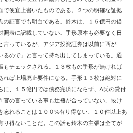
頼で便宜上書いたものである。２つの明確な証拠
氏の証言でも明白である。鈴木は、１５億円の借
対照表に記載していない。手形原本も必要なく日
と言っているが、アジア投資証券は以前に西が
いるので」と言って持ち出してしまっている。通
帳もチェックされる。１３枚もの手形が無ければ
あれば上場廃止要件になる。手形１３枚は絶対に
らに、１５億円では債務完済にならず、A氏の貸付
判官の言っている事も辻褄が合っていない。抜け
を忘れることは１００%有り得ない。１０件以上あ
有り得ないことだ。この話も鈴木の主張は全てが