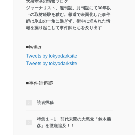
大泉孝基の情報ブログ
ジャーナリスト。週刊誌、月刊誌にて30年以
上の取材経験を積む。報道で表面化した事件
師は氷山の一角に過ぎず、街中に埋もれた情
報を掘り起こして事件師たちを炙り出す
■twitter
Tweets by tokyodarksite
Tweets by tokyodarksite
■事件師追跡
読者投稿
特集１－1 前代未聞の大悪党「鈴木義
彦」を徹底追及！！