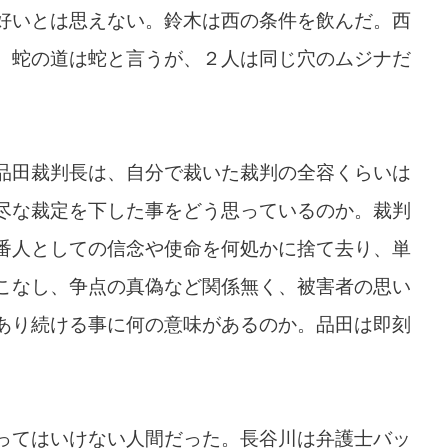
好いとは思えない。鈴木は西の条件を飲んだ。西
。蛇の道は蛇と言うが、２人は同じ穴のムジナだ
品田裁判長は、自分で裁いた裁判の全容くらいは
尽な裁定を下した事をどう思っているのか。裁判
番人としての信念や使命を何処かに捨て去り、単
こなし、争点の真偽など関係無く、被害者の思い
あり続ける事に何の意味があるのか。品田は即刻
ってはいけない人間だった。長谷川は弁護士バッ