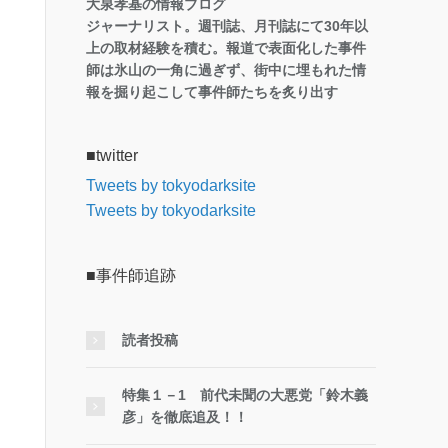
大泉孝基の情報ブログ
ジャーナリスト。週刊誌、月刊誌にて30年以
上の取材経験を積む。報道で表面化した事件
師は氷山の一角に過ぎず、街中に埋もれた情
報を掘り起こして事件師たちを炙り出す
■twitter
Tweets by tokyodarksite
Tweets by tokyodarksite
■事件師追跡
読者投稿
特集１－1 前代未聞の大悪党「鈴木義
彦」を徹底追及！！