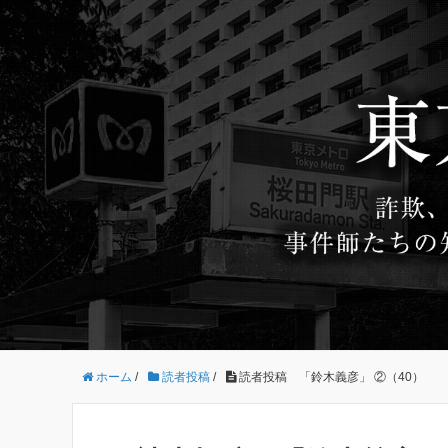
ホーム
/
読者投稿
/
読者投稿 「鈴木義彦」 ②（40）