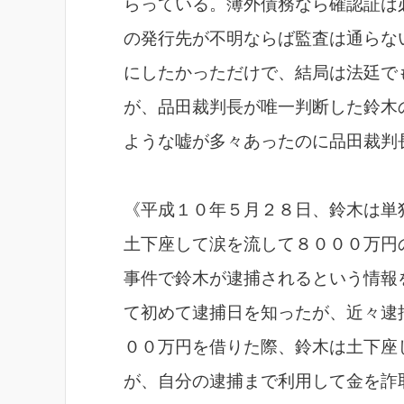
らっている。簿外債務なら確認証は
の発行先が不明ならば監査は通らな
にしたかっただけで、結局は法廷で
が、品田裁判長が唯一判断した鈴木
ような嘘が多々あったのに品田裁判
《平成１０年５月２８日、鈴木は単
土下座して涙を流して８０００万円
事件で鈴木が逮捕されるという情報
て初めて逮捕日を知ったが、近々逮
００万円を借りた際、鈴木は土下座
が、自分の逮捕まで利用して金を詐