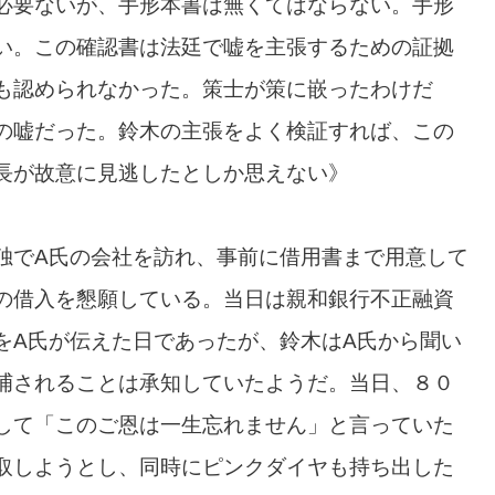
必要ないが、手形本書は無くてはならない。手形
い。この確認書は法廷で嘘を主張するための証拠
も認められなかった。策士が策に嵌ったわけだ
の嘘だった。鈴木の主張をよく検証すれば、この
長が故意に見逃したとしか思えない》
独でA氏の会社を訪れ、事前に借用書まで用意して
の借入を懇願している。当日は親和銀行不正融資
をA氏が伝えた日であったが、鈴木はA氏から聞い
捕されることは承知していたようだ。当日、８０
して「このご恩は一生忘れません」と言っていた
取しようとし、同時にピンクダイヤも持ち出した