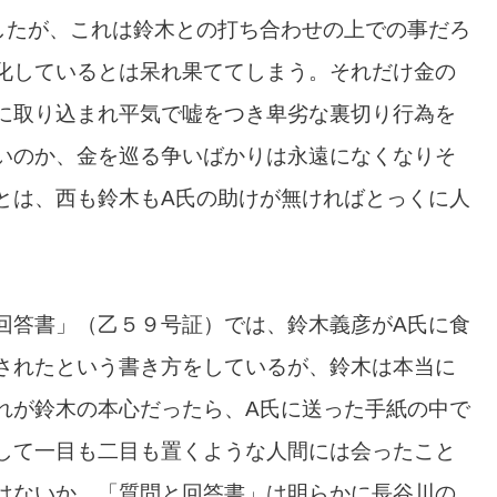
したが、これは鈴木との打ち合わせの上での事だろ
化しているとは呆れ果ててしまう。それだけ金の
に取り込まれ平気で嘘をつき卑劣な裏切り行為を
いのか、金を巡る争いばかりは永遠になくなりそ
とは、西も鈴木もA氏の助けが無ければとっくに人
回答書」（乙５９号証）では、鈴木義彦がA氏に食
されたという書き方をしているが、鈴木は本当に
れが鈴木の本心だったら、A氏に送った手紙の中で
して一目も二目も置くような人間には会ったこと
はないか。「質問と回答書」は明らかに長谷川の