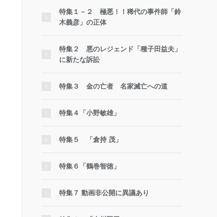
特集１－２ 極悪！！稀代の事件師「鈴
木義彦」の正体
特集２ 悪のレジェンド「種子田益夫」
に新たな訴訟
特集３ 金の亡者 名家滅亡への道
特集４「小野敏雄」
特集５ 「倉持 茂」
特集６「鶴巻智徳」
特集７ 動画非公開に異議あり