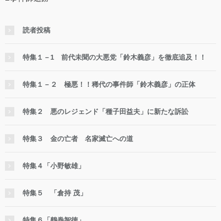
読者投稿
特集１－1 前代未聞の大悪党「鈴木義彦」を徹底追及！！
特集１－２ 極悪！！稀代の事件師「鈴木義彦」の正体
特集２ 悪のレジェンド「種子田益夫」に新たな訴訟
特集３ 金の亡者 名家滅亡への道
特集４「小野敏雄」
特集５ 「倉持 茂」
特集６「鶴巻智徳」