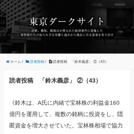
ホーム
/
読者投稿
/
読者投稿 「鈴木義彦」 ②（43）
読者投稿 「鈴木義彦」 ②（43）
《鈴木は、A氏に内緒で宝林株の利益金160
億円を運用して、複数の銘柄に投資をし、隠
匿資金を増大させていた。宝林株相場で協力