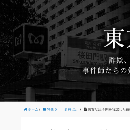
ホーム
/
特集５ 「倉持 茂」
/
悪質な庄子剛を容認した白