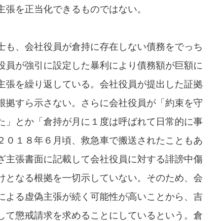
主張を正当化できるものではない。
士も、会社役員が倉持に存在しない債務をでっち
役員が強引に設定した暴利により債務額が巨額に
主張を繰り返している。会社役員が提出した証拠
根拠すら示さない。さらに会社役員が「約束を守
た」とか「倉持が月に１度は呼ばれて日常的に事
２０１８年６月頃、救急車で搬送されたこともあ
ざ主張書面に記載して会社役員に対する誹謗中傷
けとなる根拠を一切示していない。そのため、会
による虚偽主張が続く可能性が高いことから、吉
して懲戒請求を求めることにしているという。倉