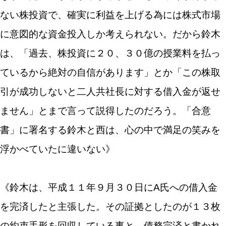
ない株投資で、確実に利益を上げる為には株式市場
に意図的な資金投入しか考えられない。だから鈴木
は、「過去、株投資に２０、３０億の授業料を払っ
ているから絶対の自信があります」とか「この株取
引が成功しないと二人共社長に対する借入金が返せ
ません」とまで言って説得したのだろう。「合意
書」に署名する鈴木と西は、心の中で満足の笑みを
浮かべていたに違いない》
《鈴木は、平成１１年９月３０日にA氏への借入金
を完済したと主張した。その証拠としたのが１３枚
の約束手形を回収している事と、債務完済と書かれ