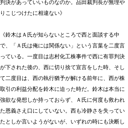
判決があっていいものなのか。品田裁判長が無理や
りこじつけたに相違ない》
《鈴木はＡ氏が知らないところで西と面談する中
で、「Ａ氏は俺には関係ない」という言葉を二度言
っている。一度目は志村化工株事件で西に有罪判決
が下された後の、西に切り捨て宣言をした時、そし
て二度目は、西の執行猶予が解ける前年に、西が株
取引の利益分配を鈴木に迫った時だ。鈴木は本当に
強欲な発想しか持っておらず、Ａ氏に何度も救われ
た恩義さえ口にしていない。西も冷静さを失ってい
たとしか言いようがないが、いずれの時にも決断し