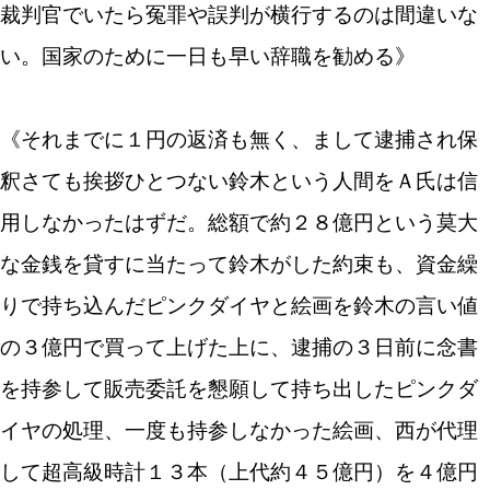
裁判官でいたら冤罪や誤判が横行するのは間違いな
い。国家のために一日も早い辞職を勧める》
《それまでに１円の返済も無く、まして逮捕され保
釈さても挨拶ひとつない鈴木という人間をＡ氏は信
用しなかったはずだ。総額で約２８億円という莫大
な金銭を貸すに当たって鈴木がした約束も、資金繰
りで持ち込んだピンクダイヤと絵画を鈴木の言い値
の３億円で買って上げた上に、逮捕の３日前に念書
を持参して販売委託を懇願して持ち出したピンクダ
イヤの処理、一度も持参しなかった絵画、西が代理
して超高級時計１３本（上代約４５億円）を４億円