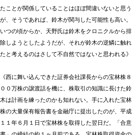
たことが関係していることはほぼ間違いないと思う
が、そうであれば、鈴木が関与した可能性も高い。
いつの頃からか、天野氏は鈴木をクロニクルから排
除しようとしたようだが、それが鈴木の逆鱗に触れ
たと考えるのはさして不自然ではないと思われる》
《西に舞い込んできた証券会社課長からの宝林株８
００万株の譲渡話を機に、株取引の知識に長けた鈴
木は計画を練ったのかも知れない。手に入れた宝林
株の大量保有報告書を金融庁に提出したのが、平成
１１年６月１日で宝林株を取得した翌日だ。「合意
書」の締結の約１ヶ月前である。宝林株取得資金の