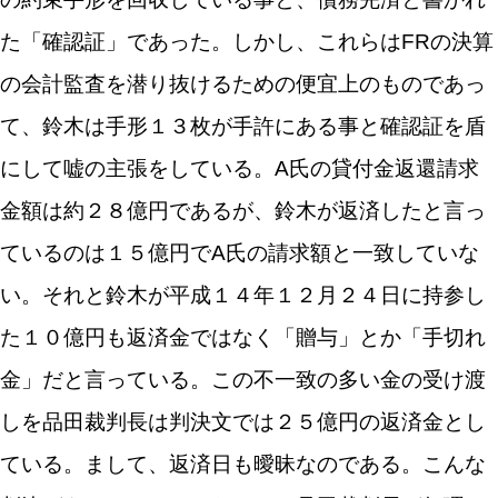
た「確認証」であった。しかし、これらはFRの決算
の会計監査を潜り抜けるための便宜上のものであっ
て、鈴木は手形１３枚が手許にある事と確認証を盾
にして嘘の主張をしている。A氏の貸付金返還請求
金額は約２８億円であるが、鈴木が返済したと言っ
ているのは１５億円でA氏の請求額と一致していな
い。それと鈴木が平成１４年１２月２４日に持参し
た１０億円も返済金ではなく「贈与」とか「手切れ
金」だと言っている。この不一致の多い金の受け渡
しを品田裁判長は判決文では２５億円の返済金とし
ている。まして、返済日も曖昧なのである。こんな