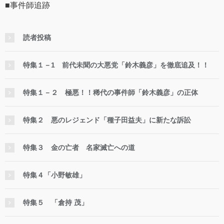
■事件師追跡
読者投稿
特集１－1 前代未聞の大悪党「鈴木義彦」を徹底追及！！
特集１－２ 極悪！！稀代の事件師「鈴木義彦」の正体
特集２ 悪のレジェンド「種子田益夫」に新たな訴訟
特集３ 金の亡者 名家滅亡への道
特集４「小野敏雄」
特集５ 「倉持 茂」