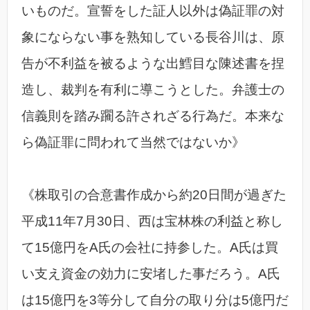
いものだ。宣誓をした証人以外は偽証罪の対
象にならない事を熟知している長谷川は、原
告が不利益を被るような出鱈目な陳述書を捏
造し、裁判を有利に導こうとした。弁護士の
信義則を踏み躙る許されざる行為だ。本来な
ら偽証罪に問われて当然ではないか》
《株取引の合意書作成から約20日間が過ぎた
平成11年7月30日、西は宝林株の利益と称し
て15億円をA氏の会社に持参した。A氏は買
い支え資金の効力に安堵した事だろう。A氏
は15億円を3等分して自分の取り分は5億円だ