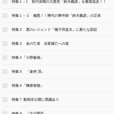
特集１－1 前代未聞の大悪党「鈴木義彦」を徹底追及！！
特集１－２ 極悪！！稀代の事件師「鈴木義彦」の正体
特集２ 悪のレジェンド「種子田益夫」に新たな訴訟
特集３ 金の亡者 名家滅亡への道
特集４「小野敏雄」
特集５ 「倉持 茂」
特集６「鶴巻智徳」
特集７ 動画非公開に異議あり
特集８ 「古川賢司」