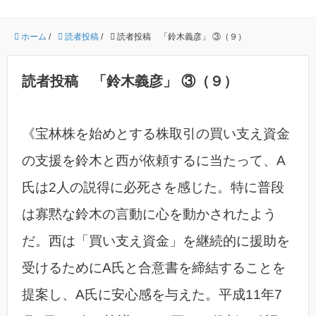
ホーム
/
読者投稿
/
読者投稿 「鈴木義彦」 ③（９）
読者投稿 「鈴木義彦」 ③（９）
《宝林株を始めとする株取引の買い支え資金
の支援を鈴木と西が依頼するに当たって、A
氏は2人の説得に必死さを感じた。特に普段
は寡黙な鈴木の言動に心を動かされたよう
だ。西は「買い支え資金」を継続的に援助を
受けるためにA氏と合意書を締結することを
提案し、A氏に安心感を与えた。平成11年7