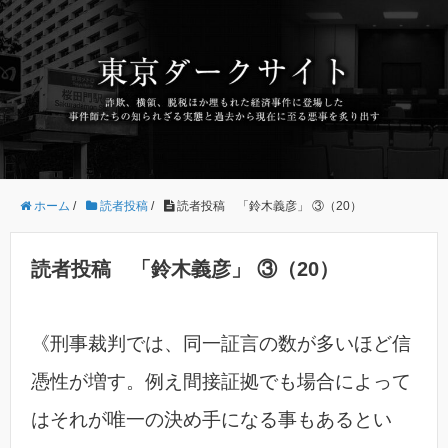
ホーム
/
読者投稿
/
読者投稿 「鈴木義彦」 ③（20）
読者投稿 「鈴木義彦」 ③（20）
《刑事裁判では、同一証言の数が多いほど信
憑性が増す。例え間接証拠でも場合によって
はそれが唯一の決め手になる事もあるとい