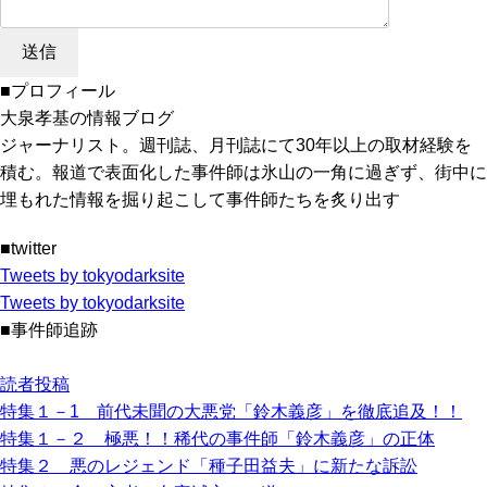
■プロフィール
大泉孝基の情報ブログ
ジャーナリスト。週刊誌、月刊誌にて30年以上の取材経験を
積む。報道で表面化した事件師は氷山の一角に過ぎず、街中に
埋もれた情報を掘り起こして事件師たちを炙り出す
■twitter
Tweets by tokyodarksite
Tweets by tokyodarksite
■事件師追跡
読者投稿
特集１－1 前代未聞の大悪党「鈴木義彦」を徹底追及！！
特集１－２ 極悪！！稀代の事件師「鈴木義彦」の正体
特集２ 悪のレジェンド「種子田益夫」に新たな訴訟