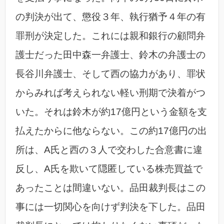
の判決が出て、懲役３年、執行猶予４年の有
罪刑が決定した。これには親和銀行の顧問弁
護士だった田中森一弁護士、鈴木の弁護士の
長谷川弁護士、そして西の協力があり、罪状
からみれば考えられない軽い刑期で決着がつ
いた。それは鈴木が約17億円という金額を支
払えたからに他ならない。この約17億円の出
所は、A氏と西の３人で交わした合意書に違
反し、A氏を欺いて隠匿している株売買益で
あったことは間違いない。品田裁判長はこの
事には一切関心を向けず判決を下した。品田