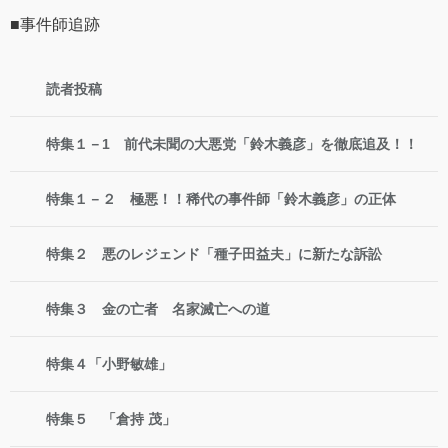
■事件師追跡
読者投稿
特集１－1 前代未聞の大悪党「鈴木義彦」を徹底追及！！
特集１－２ 極悪！！稀代の事件師「鈴木義彦」の正体
特集２ 悪のレジェンド「種子田益夫」に新たな訴訟
特集３ 金の亡者 名家滅亡への道
特集４「小野敏雄」
特集５ 「倉持 茂」