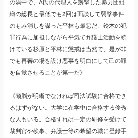
の渦中で、A氏の代理人を襲撃した暴力団組
織の総長と最低でも2回は面談して襲撃事件
のもみ消しを謀った平林も最悪だ。鈴木の犯
罪行為に加担しながら平気で弁護士活動を続
けている杉原と平林に懲戒は当然で、是が非
でも再審の場を設け悪事を明白にして己の罪
を自覚させることが第一だ》
《頭脳が明晰でなければ司法試験に合格でき
るはずがない。大学に在学中に合格する優秀
な人もいる。合格すれば一定の研修を受けて
裁判官や検事、弁護士等の希望の職に登録手