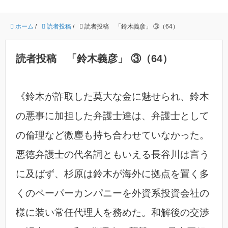
ホーム
/
読者投稿
/
読者投稿 「鈴木義彦」 ③（64）
読者投稿 「鈴木義彦」 ③（64）
《鈴木が詐取した莫大な金に魅せられ、鈴木
の悪事に加担した弁護士達は、弁護士として
の倫理など微塵も持ち合わせていなかった。
悪徳弁護士の代名詞ともいえる長谷川は言う
に及ばず、杉原は鈴木が海外に拠点を置く多
くのペーパーカンパニーを外資系投資会社の
様に装い常任代理人を務めた。和解後の交渉