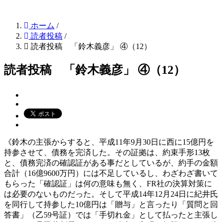
ホーム
/
読者投稿
/
読者投稿 「鈴木義彦」 ④（12）
読者投稿 「鈴木義彦」 ④（12）
《鈴木の主張からすると、平成11年9月30日に西に15億円を
持参させて、債務を完済した。その証拠は、約束手形13枚
と、債務完済の確認証がある事だとしているが、約手の金額
合計（16億9600万円）には不足しているし、わざわざ書いて
もらった「確認証」は何の意味も無く、FR社の決算対策に
は必要のないものだった。そして平成14年12月24日に紀井氏
を同行して持参した10億円は「贈与」と言ったり「質問と回
答書」（乙59号証）では「手切れ金」として払ったと主張し