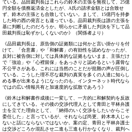
ている。品田裁判長はこれらの鈴木の主張を無視して、25億
円全額を債務返済金としたが、A氏の請求金額とは合致せ
ず、鈴木の主張とも合致していない。まして、15億円を持参
した時の西の発言とも違っている。品田裁判長は誰の主張を
基に判断したのだろうか。明らかに矛盾した判決を下して品
田裁判長は恥ずかしくないのか》（関係者より）
《品田裁判長は、原告側の証拠類には何かと言い掛かりを付
けて、「合意書」や「和解書」の有効性を認めなかったが、
反対に被告側に対しては具体的な証拠もないまま、主張だけ
で「強迫」や「心裡留保」をあっさりと認めるという露骨な
不公平さがある。これには当然のことだが批難の声が圧倒し
ている。こうした理不尽な裁判の真実を多くの人達に知らし
める事が出来るようになったのも、インターネット時代なら
ではの広い情報共有と加速度的な拡散であろう》
《鈴木は和解書作成後に一変して、一方的に和解契約を反故
にしてきている。その後の交渉代理人として青田と平林弁護
士を立てた理由として、「納得のいく交渉をしたいからこそ
委任した」と言っているが、それならば尚更、鈴木本人じゃ
ないと話にならないではないか。案の定、青田と平林弁護士
は交渉どころか混乱させ二進も三進も行かなくなり、裁判へ