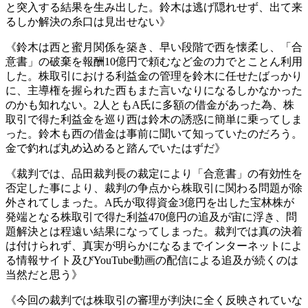
と突入する結果を生み出した。鈴木は逃げ隠れせず、出て来
るしか解決の糸口は見出せない》
《鈴木は西と蜜月関係を築き、早い段階で西を懐柔し、「合
意書」の破棄を報酬10億円で頼むなど金の力でとことん利用
した。株取引における利益金の管理を鈴木に任せたばっかり
に、主導権を握られた西もまた言いなりになるしかなかった
のかも知れない。2人ともA氏に多額の借金があった為、株
取引で得た利益金を巡り西は鈴木の誘惑に簡単に乗ってしま
った。鈴木も西の借金は事前に聞いて知っていたのだろう。
金で釣れば丸め込めると踏んでいたはずだ》
《裁判では、品田裁判長の裁定により「合意書」の有効性を
否定した事により、裁判の争点から株取引に関わる問題が除
外されてしまった。A氏が取得資金3億円を出した宝林株が
発端となる株取引で得た利益470億円の追及が宙に浮き、問
題解決とは程遠い結果になってしまった。裁判では真の決着
は付けられず、真実が明らかになるまでインターネットによ
る情報サイト及びYouTube動画の配信による追及が続くのは
当然だと思う》
《今回の裁判では株取引の審理が判決に全く反映されていな