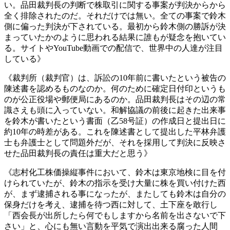
い。品田裁判長の判断で株取引に関する事案が判決からから
全く排除されたのだ。それだけでは無い。全ての事案で鈴木
側に偏った判決が下されている。最初から鈴木側の勝訴が決
まっていたかのように思われる結果に誰もが疑念を抱いてい
る。サイトやYouTube動画での配信で、世界中の人達が注目
している》
《裁判所（裁判官）は、訴訟の10年前に書いたという被告の
陳述書を認めるものなのか。何のために確定日付印というも
のが公正役場や郵便局にあるのか。品田裁判長はその辺の常
識さえも頭に入っていない。和解協議の前後に起きた出来事
を鈴木が書いたという書面（乙58号証）の作成日と提出日に
約10年の時差がある。これを陳述書として提出した平林弁護
士も弁護士として問題外だが、それを採用して判決に反映さ
せた品田裁判長の責任は重大だと思う》
《志村化工株価操縦事件において、鈴木は東京地検に目を付
けられていたが、鈴木の指示を受け大量に株を買い付けた西
が、まず逮捕される事になったが、またしても鈴木は自分の
保身だけを考え、逮捕を待つ西に対して、土下座を敢行し
「西会長が出所したら何でもしますから名前を出さないで下
さい」と、心にも無い言動を平気で演出出来る腐った人間