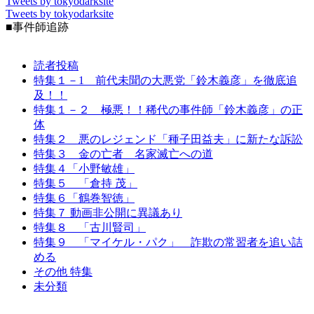
Tweets by tokyodarksite
Tweets by tokyodarksite
■事件師追跡
読者投稿
特集１－1 前代未聞の大悪党「鈴木義彦」を徹底追
及！！
特集１－２ 極悪！！稀代の事件師「鈴木義彦」の正
体
特集２ 悪のレジェンド「種子田益夫」に新たな訴訟
特集３ 金の亡者 名家滅亡への道
特集４「小野敏雄」
特集５ 「倉持 茂」
特集６「鶴巻智徳」
特集７ 動画非公開に異議あり
特集８ 「古川賢司」
特集９ 「マイケル・パク」 詐欺の常習者を追い詰
める
その他 特集
未分類