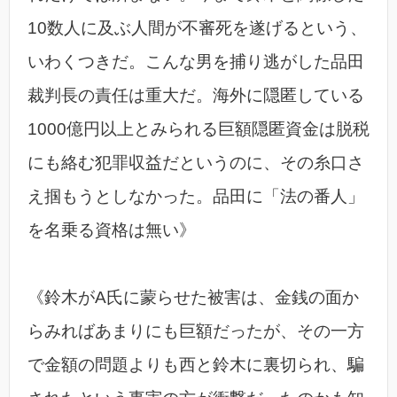
10数人に及ぶ人間が不審死を遂げるという、
いわくつきだ。こんな男を捕り逃がした品田
裁判長の責任は重大だ。海外に隠匿している
1000億円以上とみられる巨額隠匿資金は脱税
にも絡む犯罪収益だというのに、その糸口さ
え掴もうとしなかった。品田に「法の番人」
を名乗る資格は無い》
《鈴木がA氏に蒙らせた被害は、金銭の面か
らみればあまりにも巨額だったが、その一方
で金額の問題よりも西と鈴木に裏切られ、騙