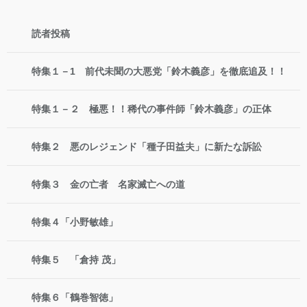
読者投稿
特集１－1 前代未聞の大悪党「鈴木義彦」を徹底追及！！
特集１－２ 極悪！！稀代の事件師「鈴木義彦」の正体
特集２ 悪のレジェンド「種子田益夫」に新たな訴訟
特集３ 金の亡者 名家滅亡への道
特集４「小野敏雄」
特集５ 「倉持 茂」
特集６「鶴巻智徳」