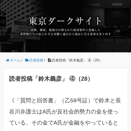
ホーム
/
読者投稿
/
読者投稿「鈴木義彦」 ④（28）
読者投稿「鈴木義彦」 ④（28）
《「質問と回答書」（乙59号証）で鈴木と長
谷川弁護士はA氏が反社会的勢力の金を使っ
ている、その金でA氏が金融をやっていると