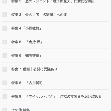
特集２ 悪のレジェンド「種子田益夫」に新たな訴訟
特集３ 金の亡者 名家滅亡への道
特集４「小野敏雄」
特集５ 「倉持 茂」
特集６「鶴巻智徳」
特集７ 動画非公開に異議あり
特集８ 「古川賢司」
特集９ 「マイケル・パク」 詐欺の常習者を追い詰める
その他 特集