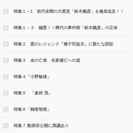
特集１－1 前代未聞の大悪党「鈴木義彦」を徹底追及！！
特集１－２ 極悪！！稀代の事件師「鈴木義彦」の正体
特集２ 悪のレジェンド「種子田益夫」に新たな訴訟
特集３ 金の亡者 名家滅亡への道
特集４「小野敏雄」
特集５ 「倉持 茂」
特集６「鶴巻智徳」
特集７ 動画非公開に異議あり