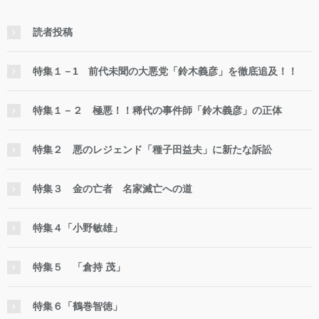
読者投稿
特集１－1 前代未聞の大悪党「鈴木義彦」を徹底追及！！
特集１－２ 極悪！！稀代の事件師「鈴木義彦」の正体
特集２ 悪のレジェンド「種子田益夫」に新たな訴訟
特集３ 金の亡者 名家滅亡への道
特集４「小野敏雄」
特集５ 「倉持 茂」
特集６「鶴巻智徳」