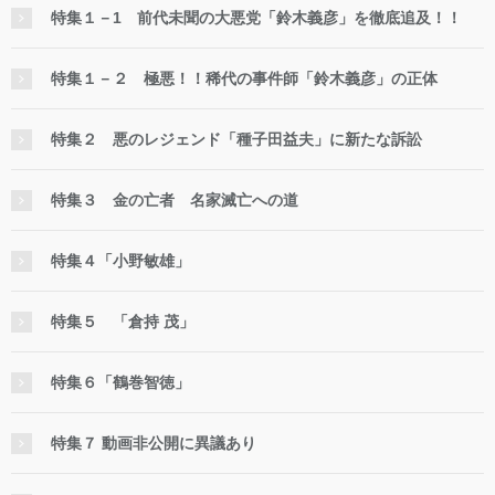
特集１－1 前代未聞の大悪党「鈴木義彦」を徹底追及！！
特集１－２ 極悪！！稀代の事件師「鈴木義彦」の正体
特集２ 悪のレジェンド「種子田益夫」に新たな訴訟
特集３ 金の亡者 名家滅亡への道
特集４「小野敏雄」
特集５ 「倉持 茂」
特集６「鶴巻智徳」
特集７ 動画非公開に異議あり