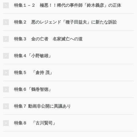
特集１－２ 極悪！！稀代の事件師「鈴木義彦」の正体
特集２ 悪のレジェンド「種子田益夫」に新たな訴訟
特集３ 金の亡者 名家滅亡への道
特集４「小野敏雄」
特集５ 「倉持 茂」
特集６「鶴巻智徳」
特集７ 動画非公開に異議あり
特集８ 「古川賢司」