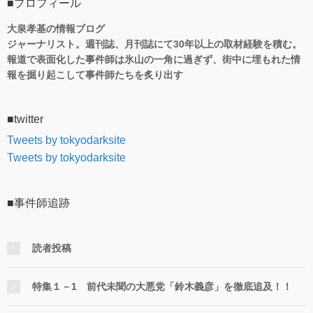
■プロフィール
大泉孝基の情報ブログ
ジャーナリスト。週刊誌、月刊誌にて30年以上の取材経験を積む。
報道で表面化した事件師は氷山の一角に過ぎず、街中に埋もれた情
報を掘り起こして事件師たちを炙り出す
■twitter
Tweets by tokyodarksite
Tweets by tokyodarksite
■事件師追跡
読者投稿
特集１－1 前代未聞の大悪党「鈴木義彦」を徹底追及！！