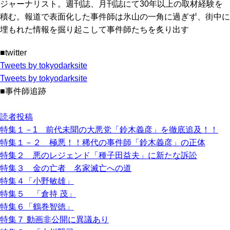
ジャーナリスト。週刊誌、月刊誌にて30年以上の取材経験を
積む。報道で表面化した事件師は氷山の一角に過ぎず、街中に
埋もれた情報を掘り起こして事件師たちを炙り出す
■twitter
Tweets by tokyodarksite
Tweets by tokyodarksite
■事件師追跡
読者投稿
特集１－1 前代未聞の大悪党「鈴木義彦」を徹底追及！！
特集１－２ 極悪！！稀代の事件師「鈴木義彦」の正体
特集２ 悪のレジェンド「種子田益夫」に新たな訴訟
特集３ 金の亡者 名家滅亡への道
特集４「小野敏雄」
特集５ 「倉持 茂」
特集６「鶴巻智徳」
特集７ 動画非公開に異議あり