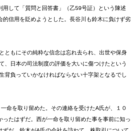
利用して「質問と回答書」（乙59号証）という陳述
会的信用を貶めようとした。長谷川も鈴木に負けず劣
とともにその純粋な信念は忘れ去られ、出世や保身
て、日本の司法制度の評価を大いに傷つけたという
生背負っていかなければならない十字架となるでし
、一命を取り留めた。その連絡を受けたA氏が、１０
かったはずだ。西が一命を取り留めた事を事前に知っ
はずだ。鈴木がA氏の会社を訪ねて、株取引について