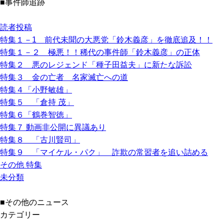
■事件師追跡
読者投稿
特集１－1 前代未聞の大悪党「鈴木義彦」を徹底追及！！
特集１－２ 極悪！！稀代の事件師「鈴木義彦」の正体
特集２ 悪のレジェンド「種子田益夫」に新たな訴訟
特集３ 金の亡者 名家滅亡への道
特集４「小野敏雄」
特集５ 「倉持 茂」
特集６「鶴巻智徳」
特集７ 動画非公開に異議あり
特集８ 「古川賢司」
特集９ 「マイケル・パク」 詐欺の常習者を追い詰める
その他 特集
未分類
■その他のニュース
カテゴリー