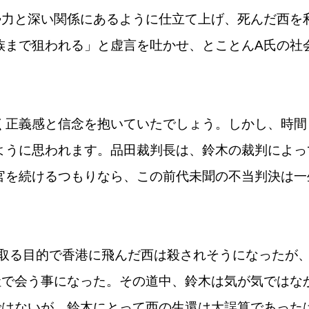
勢力と深い関係にあるように仕立て上げ、死んだ西を
族まで狙われる」と虚言を吐かせ、とことんA氏の社
く正義感と信念を抱いていたでしょう。しかし、時間
ように思われます。品田裁判長は、鈴木の裁判によっ
官を続けるつもりなら、この前代未聞の不当判決は一
け取る目的で香港に飛んだ西は殺されそうになったが
社で会う事になった。その道中、鈴木は気が気ではな
ではないが、鈴木にとって西の生還は大誤算であった