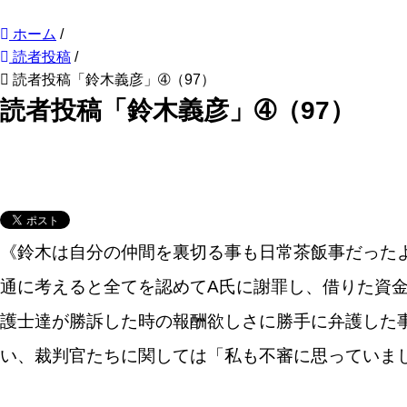
ホーム
/
読者投稿
/
読者投稿「鈴木義彦」➃（97）
読者投稿「鈴木義彦」➃（97）
《鈴木は自分の仲間を裏切る事も日常茶飯事だった
通に考えると全てを認めてA氏に謝罪し、借りた資
護士達が勝訴した時の報酬欲しさに勝手に弁護した
い、裁判官たちに関しては「私も不審に思っていま