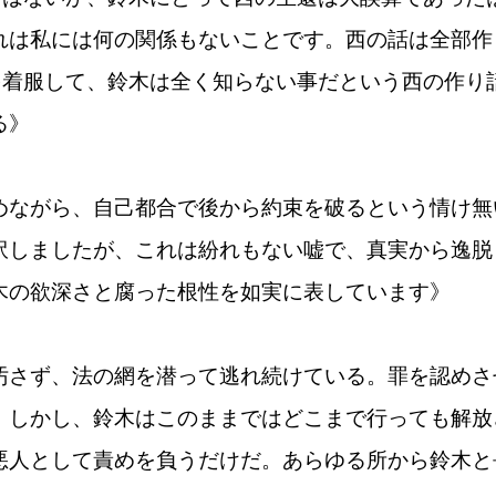
れは私には何の関係もないことです。西の話は全部作
を着服して、鈴木は全く知らない事だという西の作り
る》
めながら、自己都合で後から約束を破るという情け無
訳しましたが、これは紛れもない嘘で、真実から逸脱
木の欲深さと腐った根性を如実に表しています》
汚さず、法の網を潜って逃れ続けている。罪を認めさ
。しかし、鈴木はこのままではどこまで行っても解放
悪人として責めを負うだけだ。あらゆる所から鈴木と