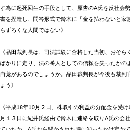
す為に起死回生の手段として、原告のA氏を反社会
書を捏造し、問答形式で鈴木に「金を払わないと家
らずろくな人間ではない》
《品田裁判長は、司法試験に合格した当初、おそら
ばかりに走り、法の番人としての信頼を失ったかの
自覚があるのでしょうか。品田裁判長が今後も裁判
ょう》
《平成18年10月２日、株取引の利益の分配金を受
月１３日に紀井氏経由で鈴木に連絡を取りA氏の会
ていたか、A氏から聞かされた時に知ったかは定か