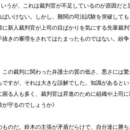
というが、これは裁判官が不足しているのが原因だと
ればいけない。しかし、難関の司法試験を突破しても
際に新人裁判官が上司の目ばかりを気にする先輩裁判
手抜きの審理をされてはたまったものではない。紛争
、この裁判に関わった弁護士の質の低さ、悪さには驚
ちですが、それは大きな誤解でした。知識があるとい
に困る人も多く、裁判官は昇進のために組織や上司に
誰が守るのでしょうか》
のものだ。鈴木の主張が矛盾だらけで、自分達に勝ち