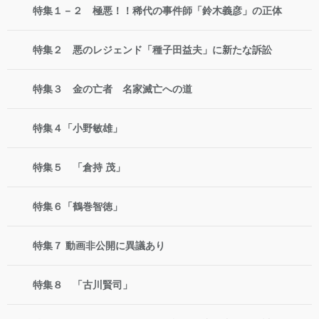
特集１－２ 極悪！！稀代の事件師「鈴木義彦」の正体
特集２ 悪のレジェンド「種子田益夫」に新たな訴訟
特集３ 金の亡者 名家滅亡への道
特集４「小野敏雄」
特集５ 「倉持 茂」
特集６「鶴巻智徳」
特集７ 動画非公開に異議あり
特集８ 「古川賢司」