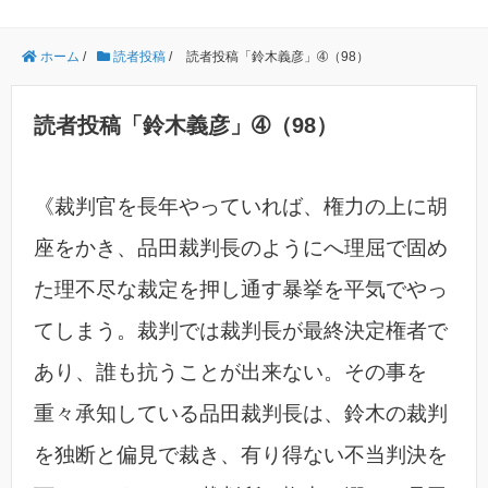
ホーム
/
読者投稿
/
読者投稿「鈴木義彦」➃（98）
読者投稿「鈴木義彦」➃（98）
《裁判官を長年やっていれば、権力の上に胡
座をかき、品田裁判長のようにへ理屈で固め
た理不尽な裁定を押し通す暴挙を平気でやっ
てしまう。裁判では裁判長が最終決定権者で
あり、誰も抗うことが出来ない。その事を
重々承知している品田裁判長は、鈴木の裁判
を独断と偏見で裁き、有り得ない不当判決を