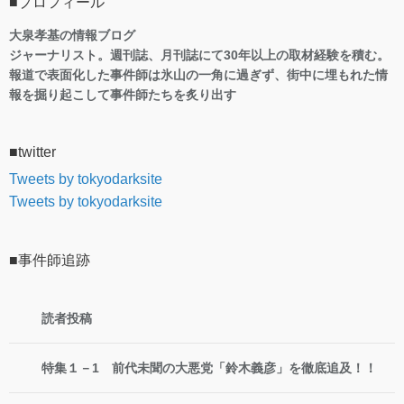
■プロフィール
大泉孝基の情報ブログ
ジャーナリスト。週刊誌、月刊誌にて30年以上の取材経験を積む。
報道で表面化した事件師は氷山の一角に過ぎず、街中に埋もれた情
報を掘り起こして事件師たちを炙り出す
■twitter
Tweets by tokyodarksite
Tweets by tokyodarksite
■事件師追跡
読者投稿
特集１－1 前代未聞の大悪党「鈴木義彦」を徹底追及！！