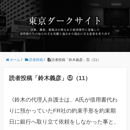
ホーム
/
読者投稿
/
読者投稿「鈴木義彦」⑤（11）
読者投稿「鈴木義彦」⑤（11）
《鈴木の代理人弁護士は、A氏が借用書代わ
りに預かっていたFR社の約束手形を約束期
日に銀行へ取り立て依頼をしなかった事と、