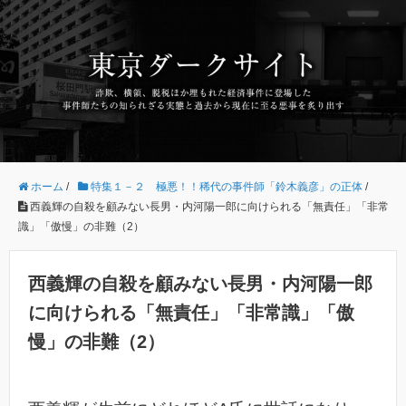
ホーム
/
特集１－２ 極悪！！稀代の事件師「鈴木義彦」の正体
/
西義輝の自殺を顧みない長男・内河陽一郎に向けられる「無責任」「非常
識」「傲慢」の非難（2）
西義輝の自殺を顧みない長男・内河陽一郎
に向けられる「無責任」「非常識」「傲
慢」の非難（2）