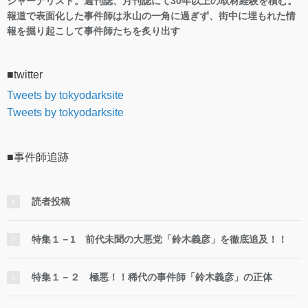
ジャーナリスト。週刊誌、月刊誌にて30年以上の取材経験を積む。
報道で表面化した事件師は氷山の一角に過ぎず、街中に埋もれた情
報を掘り起こして事件師たちを炙り出す
■twitter
Tweets by tokyodarksite
Tweets by tokyodarksite
■事件師追跡
読者投稿
特集１－1 前代未聞の大悪党「鈴木義彦」を徹底追及！！
特集１－２ 極悪！！稀代の事件師「鈴木義彦」の正体