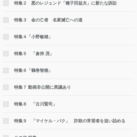
特集２ 悪のレジェンド「種子田益夫」に新たな訴訟
特集３ 金の亡者 名家滅亡への道
特集４「小野敏雄」
特集５ 「倉持 茂」
特集６「鶴巻智徳」
特集７ 動画非公開に異議あり
特集８ 「古川賢司」
特集９ 「マイケル・パク」 詐欺の常習者を追い詰める