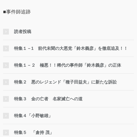
■事件師追跡
読者投稿
特集１－1 前代未聞の大悪党「鈴木義彦」を徹底追及！！
特集１－２ 極悪！！稀代の事件師「鈴木義彦」の正体
特集２ 悪のレジェンド「種子田益夫」に新たな訴訟
特集３ 金の亡者 名家滅亡への道
特集４「小野敏雄」
特集５ 「倉持 茂」