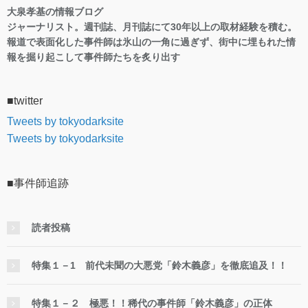
大泉孝基の情報ブログ
ジャーナリスト。週刊誌、月刊誌にて30年以上の取材経験を積む。
報道で表面化した事件師は氷山の一角に過ぎず、街中に埋もれた情
報を掘り起こして事件師たちを炙り出す
■twitter
Tweets by tokyodarksite
Tweets by tokyodarksite
■事件師追跡
読者投稿
特集１－1 前代未聞の大悪党「鈴木義彦」を徹底追及！！
特集１－２ 極悪！！稀代の事件師「鈴木義彦」の正体