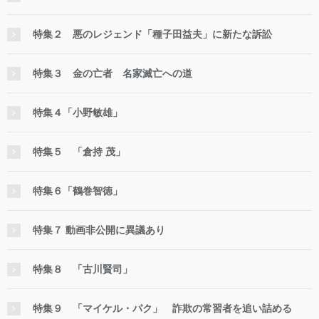
特集２ 悪のレジェンド「種子田益夫」に新たな訴訟
特集３ 金の亡者 名家滅亡への道
特集４「小野敏雄」
特集５ 「倉持 茂」
特集６「鶴巻智徳」
特集７ 動画非公開に異議あり
特集８ 「古川賢司」
特集９ 「マイケル・パク」 詐欺の常習者を追い詰める