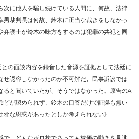
ら次に他人を騙し続けている人間に、何故、法律
幸男裁判長は何故、鈴木に正当な裁きをしなかっ
や弁護士が鈴木の味方をするのは犯罪の共犯と同
氏との面談内容を録音した音源を証拠として法廷に
なぜ認容しなかったのが不可解だ。民事訴訟では
なると聞いていたが、そうではなかった。原告のA
殆どが認められず、鈴木の口答だけで証拠も無い
は邪な思惑があったとしか考えられない》
感で、どんなボロ株であっても株価の動きを見逃