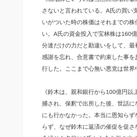
さないと言われている。A氏の買い
いがついた時の株価はそれまでの株
い。A氏の資金投入で宝林株は160
分達だけの力だと勘違いをして、最
感謝を忘れ、合意書で約束した事を
行した。ここまで心無い悪党は世界
《鈴木は、親和銀行から100億円
捕され、保釈で出所した後、世話に
にも行かなかった。本当に恩知らず
らず、なぜ鈴木に返済の催促を促さ