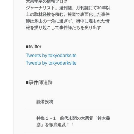
大泉孝基の情報ブログ
ジャーナリスト。週刊誌、月刊誌にて30年以
上の取材経験を積む。報道で表面化した事件
師は氷山の一角に過ぎず、街中に埋もれた情
報を掘り起こして事件師たちを炙り出す
■twitter
Tweets by tokyodarksite
Tweets by tokyodarksite
■事件師追跡
読者投稿
特集１－1 前代未聞の大悪党「鈴木義
彦」を徹底追及！！