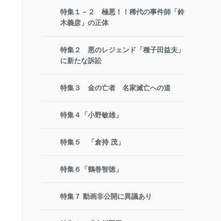
特集１－２ 極悪！！稀代の事件師「鈴
木義彦」の正体
特集２ 悪のレジェンド「種子田益夫」
に新たな訴訟
特集３ 金の亡者 名家滅亡への道
特集４「小野敏雄」
特集５ 「倉持 茂」
特集６「鶴巻智徳」
特集７ 動画非公開に異議あり