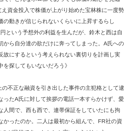
支え資金投入で株価が上がり始めた宝林株に一度勢
価の動きが信じられないくらいに上昇するらし
億円という予想外の利益を生んだが、鈴木と西は自
初から自分達の欲だけに奔ってしまった。A氏への
反故にするという考えられない裏切りを計画し実
中を探してもいないだろう》
以上の不正な融資を引き出した事件の主犯格として逮
なったA氏に対して挨拶の電話一本すらかけず、愛
な人間で、西も西で、連帯保証をしていたにも拘
なかったのか。二人は最初から組んで、FR社の資