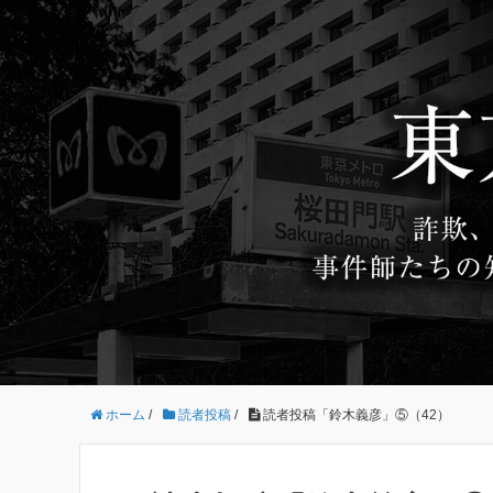
ホーム
/
読者投稿
/
読者投稿「鈴木義彦」⑤（42）